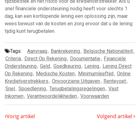
tijdsbestek en het risico voor de kredietverstrekker. Als u
snel financiële ondersteuning nodig heeft voor slechts 1
dag, kan een kortlopende lening een oplossing zijn, maar
wees bewust van de kosten en zorg ervoor dat u de lening
tijdig kunt terugbetalen.
Tags:
Aanvraag
,
Bankrekening
,
Belgische Nationaliteit
,
Criteria
,
Direct Op Rekening
,
Documentatie
,
Financiële
Ondersteuning
,
Geld
,
Goedkeuring
,
Lening
,
Lening Direct
Op Rekening
,
Medische Kosten
,
Minimumleeftijd
,
Online
Kredietverstrekkers
,
Onvoorziene Uitgaven
,
Rentevoet
,
Snel
,
Spoedlening
,
Terugbetalingsregelingen
,
Vast
Inkomen
,
Verantwoordelijkheden
,
Voorwaarden
Vorig artikel
Volgend artikel