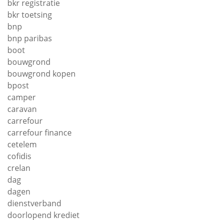
bkr registratie
bkr toetsing
bnp
bnp paribas
boot
bouwgrond
bouwgrond kopen
bpost
camper
caravan
carrefour
carrefour finance
cetelem
cofidis
crelan
dag
dagen
dienstverband
doorlopend krediet