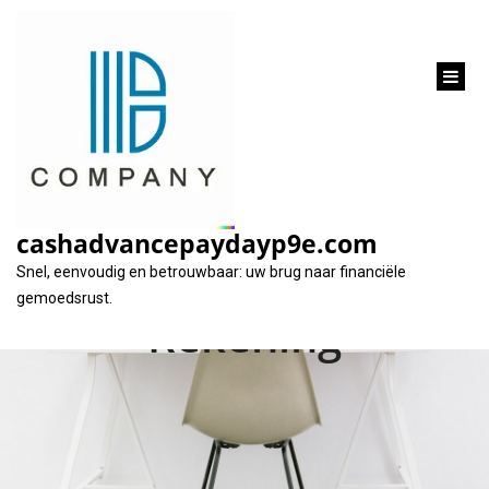
inhoud
gaan
Ontvang Snel
Financiële Hulp:
cashadvancepaydayp9e.com
Lening Direct Op Uw
Snel, eenvoudig en betrouwbaar: uw brug naar financiële
gemoedsrust.
Rekening