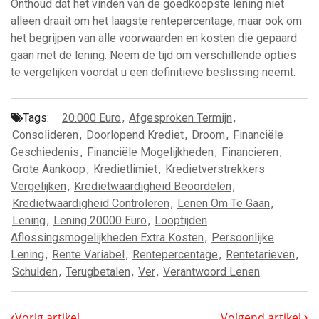
Onthoud dat het vinden van de goedkoopste lening niet
alleen draait om het laagste rentepercentage, maar ook om
het begrijpen van alle voorwaarden en kosten die gepaard
gaan met de lening. Neem de tijd om verschillende opties
te vergelijken voordat u een definitieve beslissing neemt.
Tags:
20.000 Euro
,
Afgesproken Termijn
,
Consolideren
,
Doorlopend Krediet
,
Droom
,
Financiële
Geschiedenis
,
Financiële Mogelijkheden
,
Financieren
,
Grote Aankoop
,
Kredietlimiet
,
Kredietverstrekkers
Vergelijken
,
Kredietwaardigheid Beoordelen
,
Kredietwaardigheid Controleren
,
Lenen Om Te Gaan
,
Lening
,
Lening 20000 Euro
,
Looptijden
Aflossingsmogelijkheden Extra Kosten
,
Persoonlijke
Lening
,
Rente Variabel
,
Rentepercentage
,
Rentetarieven
,
Schulden
,
Terugbetalen
,
Ver
,
Verantwoord Lenen
Vorig artikel
Volgend artikel