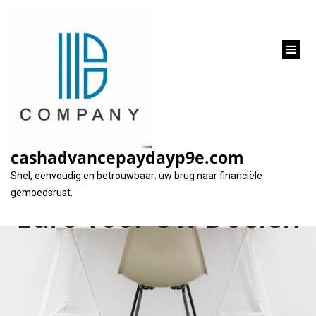
inhoud
gaan
Financiële
Flexibiliteit: Een
cashadvancepaydayp9e.com
Lening van 20.000
Snel, eenvoudig en betrouwbaar: uw brug naar financiële
gemoedsrust.
Euro voor Uw Doelen