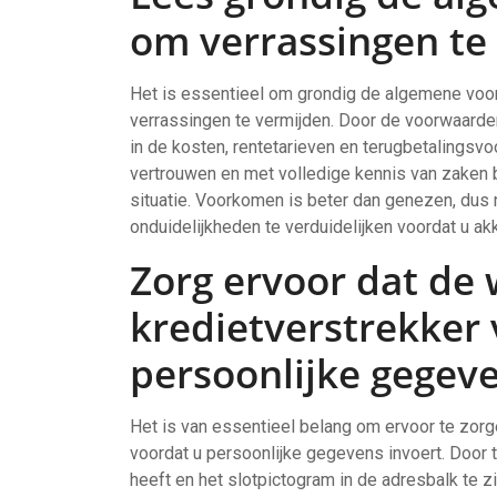
om verrassingen te
Het is essentieel om grondig de algemene voorw
verrassingen te vermijden. Door de voorwaarden 
in de kosten, rentetarieven en terugbetalingsvo
vertrouwen en met volledige kennis van zaken b
situatie. Voorkomen is beter dan genezen, dus n
onduidelijkheden te verduidelijken voordat u ak
Zorg ervoor dat de 
kredietverstrekker v
persoonlijke gegeve
Het is van essentieel belang om ervoor te zorge
voordat u persoonlijke gegevens invoert. Door 
heeft en het slotpictogram in de adresbalk te 