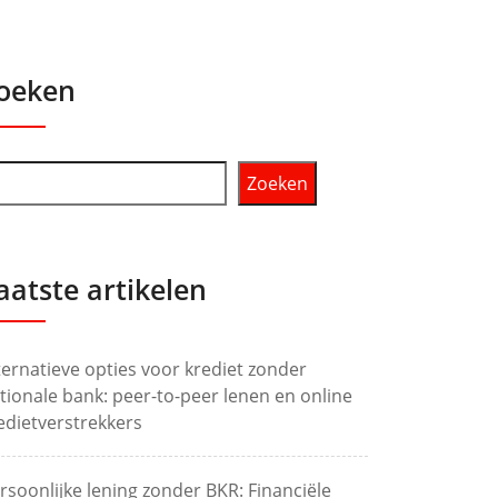
oeken
Zoeken
aatste artikelen
ternatieve opties voor krediet zonder
tionale bank: peer-to-peer lenen en online
edietverstrekkers
rsoonlijke lening zonder BKR: Financiële