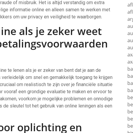
ude of misbruik. Het is altijd verstandig om extra
af
oelige informatie online en alleen samen te werken met
af
kers om uw privacy en veiligheid te waarborgen.
ar
au
ine als je zeker weet
au
gbetalingsvoorwaarden
au
au
ax
ax
ba
ne te lenen als je er zeker van bent dat je aan de
ba
verleidelijk om snel en gemakkelijk toegang te krijgen
ba
cruciaal om realistisch te zijn over je financiële situatie
ba
r vooraf een grondige evaluatie te maken en ervoor te
be
t nakomen, voorkom je mogelijke problemen en onnodige
be
 de sleutel tot het gebruik van online leningen als een
be
be
or oplichting en
be