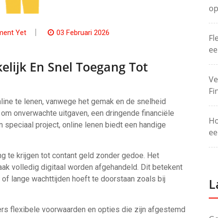
op
ent Yet
03 Februari 2026
Fl
ee
lijk En Snel Toegang Tot
Ve
Fi
ine te lenen, vanwege het gemak en de snelheid
 om onverwachte uitgaven, een dringende financiële
Ho
speciaal project, online lenen biedt een handige
ee
g te krijgen tot contant geld zonder gedoe. Het
ak volledig digitaal worden afgehandeld. Dit betekent
n of lange wachttijden hoeft te doorstaan zoals bij
L
rs flexibele voorwaarden en opties die zijn afgestemd