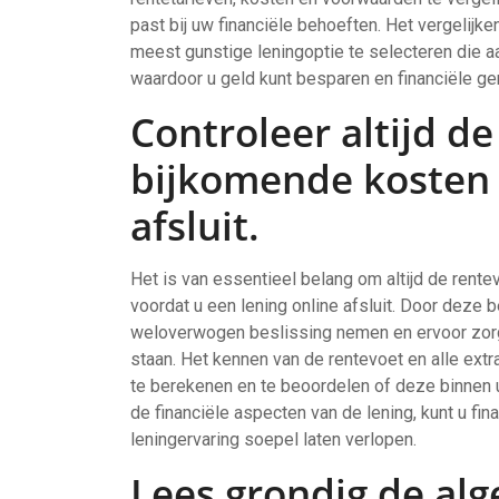
past bij uw financiële behoeften. Het vergelijke
meest gunstige leningoptie te selecteren die aa
waardoor u geld kunt besparen en financiële g
Controleer altijd d
bijkomende kosten 
afsluit.
Het is van essentieel belang om altijd de rent
voordat u een lening online afsluit. Door deze b
weloverwogen beslissing nemen en ervoor zorg
staan. Het kennen van de rentevoet en alle extra
te berekenen en te beoordelen of deze binnen u
de financiële aspecten van de lening, kunt u f
leningervaring soepel laten verlopen.
Lees grondig de a