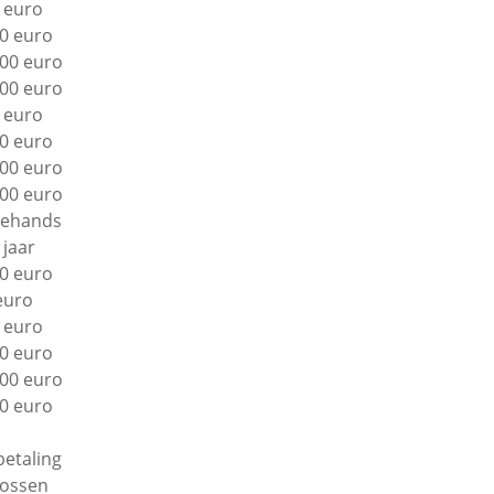
 euro
0 euro
00 euro
00 euro
 euro
0 euro
00 euro
00 euro
ehands
 jaar
0 euro
euro
 euro
0 euro
00 euro
0 euro
betaling
lossen