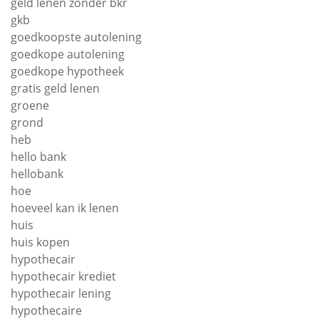
geld lenen zonder bkr
gkb
goedkoopste autolening
goedkope autolening
goedkope hypotheek
gratis geld lenen
groene
grond
heb
hello bank
hellobank
hoe
hoeveel kan ik lenen
huis
huis kopen
hypothecair
hypothecair krediet
hypothecair lening
hypothecaire