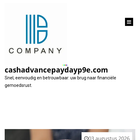
inhoud
gaan
Tag:
kleine lening
cashadvancepaydayp9e.com
Snel, eenvoudig en betrouwbaar: uw brug naar financiële
gemoedsrust.
03 augustus 2026