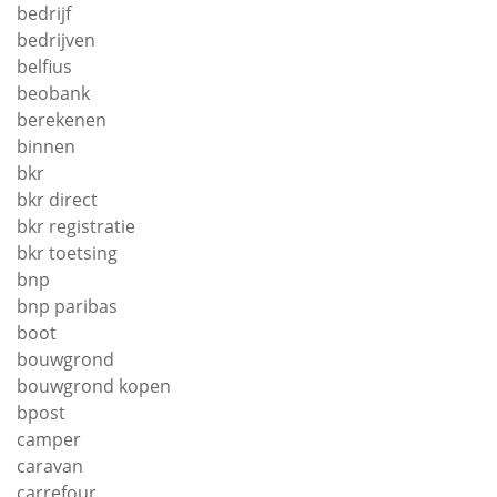
bedrijf
bedrijven
belfius
beobank
berekenen
binnen
bkr
bkr direct
bkr registratie
bkr toetsing
bnp
bnp paribas
boot
bouwgrond
bouwgrond kopen
bpost
camper
caravan
carrefour