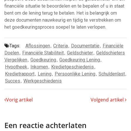
financiële situatie te beoordelen en te bepalen of u in staat
bent om de lening terug te betalen. Het is belangrijk om
deze documenten nauwkeurig en tijdig te verstrekken om
het goedkeuringsproces soepel te laten verlopen.
Tags:
Aflossingen
,
Criteria
,
Documentatie
,
Financiële
Doelen
,
Financiële Stabiliteit
,
Geldschieter
,
Geldschieters
Vergelijken
,
Goedkeuring
,
Goedkeuring Lening
,
Hypotheek
,
Inkomen
,
Kredietgeschiedenis
,
Kredietrapport
,
Lening
,
Persoonlijke Lening
,
Schuldenlast
,
Succes
,
Werkgeschiedenis
Vorig artikel
Volgend artikel
Een reactie achterlaten