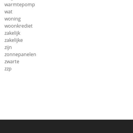
warmtepomp
wat
woning
woonkrediet
zakelijk
zakelijke
zijn
zonnepanelen
zwarte
zzp