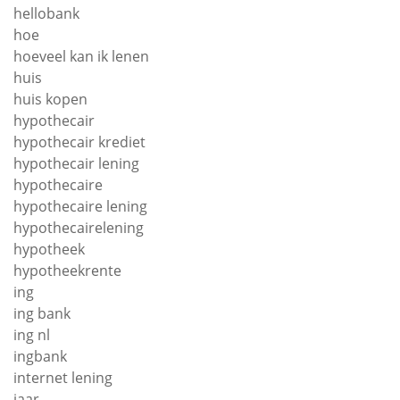
hellobank
hoe
hoeveel kan ik lenen
huis
huis kopen
hypothecair
hypothecair krediet
hypothecair lening
hypothecaire
hypothecaire lening
hypothecairelening
hypotheek
hypotheekrente
ing
ing bank
ing nl
ingbank
internet lening
jaar