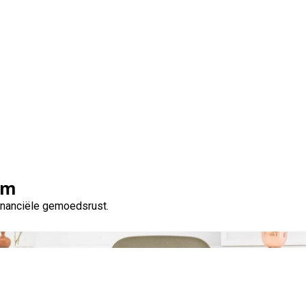
 Lenen Nodig? Ontdek 
om
financiële gemoedsrust.