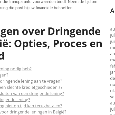
r die transparante voorwaarden biedt. Neem de tijd om
ing die past bij uw financiële behoeften.
A
agen over Dringende
au
ju
ië: Opties, Proces en
ju
me
d
ap
ma
fe
lening nodig heb?
ja
jgen?
de
ringende lening aan te vragen?
no
een slechte kredietgeschiedenis?
ok
sluiten van een dringende lening?
se
ringende lening?
au
ng niet op tijd kan terugbetalen?
ju
voor dringende leningen in België?