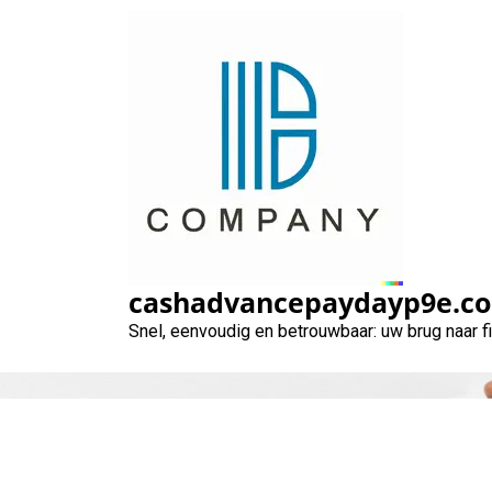
Naar
de
inhoud
gaan
Dringend Geld
cashadvancepaydayp9e.c
Snel, eenvoudig en betrouwbaar: uw brug naar 