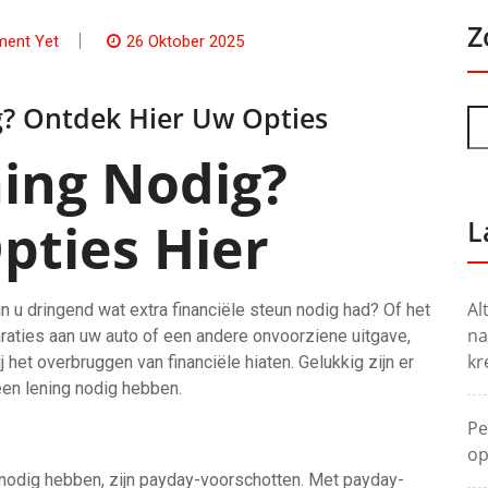
Z
ent Yet
26 Oktober 2025
? Ontdek Hier Uw Opties
ing Nodig?
ties Hier
L
Al
in u dringend wat extra financiële steun nodig had? Of het
na
aties aan uw auto of een andere onvoorziene uitgave,
kr
het overbruggen van financiële hiaten. Gelukkig zijn er
en lening nodig hebben.
Pe
op
 nodig hebben, zijn payday-voorschotten. Met payday-