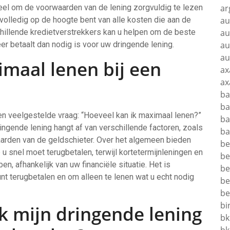
eel om de voorwaarden van de lening zorgvuldig te lezen
ar
 volledig op de hoogte bent van alle kosten die aan de
au
schillende kredietverstrekkers kan u helpen om de beste
au
eer betaalt dan nodig is voor uw dringende lening.
au
au
imaal lenen bij een
ax
ax
ba
ba
een veelgestelde vraag: “Hoeveel kan ik maximaal lenen?”
ba
ingende lening hangt af van verschillende factoren, zoals
ba
arden van de geldschieter. Over het algemeen bieden
be
u snel moet terugbetalen, terwijl kortetermijnleningen en
be
n, afhankelijk van uw financiële situatie. Het is
be
kunt terugbetalen en om alleen te lenen wat u echt nodig
be
be
bi
ik mijn dringende lening
bk