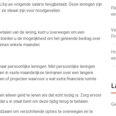
u bij uw volgende salaris terugbetaalt. Deze leningen zijn
Fl
 ze ideaal zijn voor noodgevallen.
ee
Ve
ugbetalen van de lening, kunt u overwegen om een
Fi
n bieden u de mogelijkheid om het geleende bedrag over
binnen enkele maanden.
Ho
ee
 naar persoonlijke leningen. Met persoonlijke leningen
len in vaste maandelijkse termijnen over een langere
en of projecten waarvoor u wat extra financiële ruimte
L
 en alleen geld te lenen als dat echt nodig is. Zorg ervoor
at u in staat bent om deze tijdig terug te betalen.
Ge
raadzaam om verschillende opties te overwegen en te