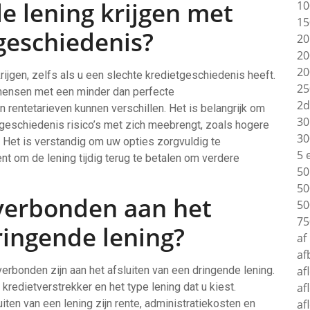
e lening krijgen met
10
15
geschiedenis?
20
20
20
rijgen, zelfs als u een slechte kredietgeschiedenis heeft.
25
 mensen met een minder dan perfecte
2d
rentetarieven kunnen verschillen. Het is belangrijk om
30
tgeschiedenis risico’s met zich meebrengt, zoals hogere
30
 Het is verstandig om uw opties zorgvuldig te
5 
nt om de lening tijdig terug te betalen om verdere
50
50
 verbonden aan het
50
75
ringende lening?
af
af
verbonden zijn aan het afsluiten van een dringende lening.
af
kredietverstrekker en het type lening dat u kiest.
af
ten van een lening zijn rente, administratiekosten en
af