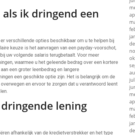
ju
me
 als ik dringend een
ap
ma
fe
ja
 er verschillende opties beschikbaar om u te helpen bij
de
ulaire keuze is het aanvragen van een payday-voorschot,
no
 bij uw volgende salaris terugbetaalt. Voor meer
ok
nleningen, waarmee u het geleende bedrag over een kortere
se
t aan een groter leenbedrag en langere
au
ningen een geschikte optie zijn. Het is belangrijk om de
ju
e overwegen en ervoor te zorgen dat u verantwoord leent
ju
len.
me
ap
 dringende lening
ma
fe
ja
de
iëren afhankelijk van de kredietverstrekker en het type