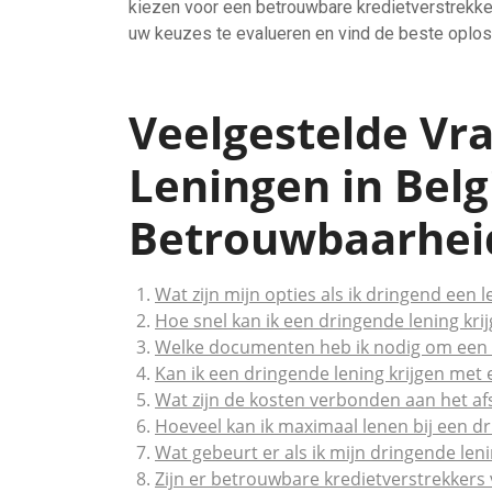
kiezen voor een betrouwbare kredietverstrekke
uw keuzes te evalueren en vind de beste oploss
Veelgestelde Vr
Leningen in Belg
Betrouwbaarhei
Wat zijn mijn opties als ik dringend een 
Hoe snel kan ik een dringende lening kri
Welke documenten heb ik nodig om een d
Kan ik een dringende lening krijgen met 
Wat zijn de kosten verbonden aan het af
Hoeveel kan ik maximaal lenen bij een d
Wat gebeurt er als ik mijn dringende leni
Zijn er betrouwbare kredietverstrekkers 