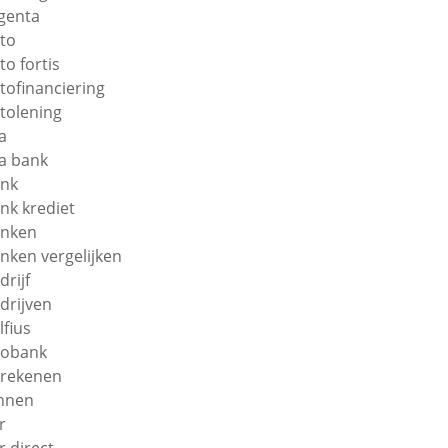
genta
to
to fortis
tofinanciering
tolening
a
a bank
nk
nk krediet
nken
nken vergelijken
drijf
drijven
lfius
obank
rekenen
nnen
r