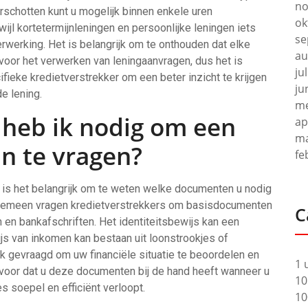
no
rschotten kunt u mogelijk binnen enkele uren
ok
wijl kortetermijnleningen en persoonlijke leningen iets
se
rwerking. Het is belangrijk om te onthouden dat elke
au
 voor het verwerken van leningaanvragen, dus het is
ju
eke kredietverstrekker om een beter inzicht te krijgen
ju
de lening.
me
heb ik nodig om een
ap
ma
n te vragen?
fe
 is het belangrijk om te weten welke documenten u nodig
algemeen vragen kredietverstrekkers om basisdocumenten
C
 en bankafschriften. Het identiteitsbewijs kan een
ewijs van inkomen kan bestaan uit loonstrookjes of
k gevraagd om uw financiële situatie te beoordelen en
1 
rvoor dat u deze documenten bij de hand heeft wanneer u
10
s soepel en efficiënt verloopt.
10