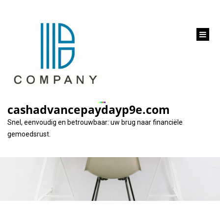
inhoud
gaan
Alles Wat U Moet
Weten Over Contract
cashadvancepaydayp9e.com
Geld Lenen
Snel, eenvoudig en betrouwbaar: uw brug naar financiële
gemoedsrust.