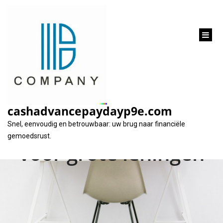
inhoud
gaan
Alles wat u moet
weten over €300.000
cashadvancepaydayp9e.com
lenen: Tips en advies
Snel, eenvoudig en betrouwbaar: uw brug naar financiële
gemoedsrust.
voor grote leningen