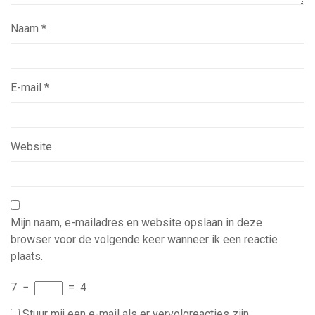
Naam
*
E-mail
*
Website
Mijn naam, e-mailadres en website opslaan in deze
browser voor de volgende keer wanneer ik een reactie
plaats.
7
−
=
4
Stuur mij een e-mail als er vervolgreacties zijn.