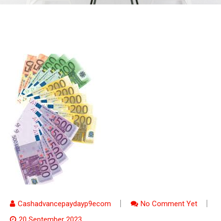
Cashadvancepaydayp9ecom
No Comment Yet
20 September 2023