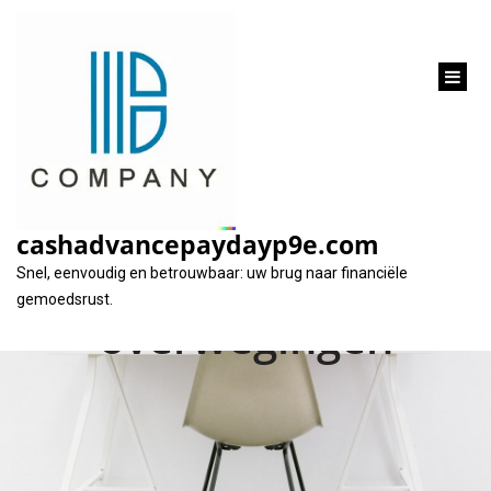
inhoud
gaan
25000 euro lenen:
Financiële
cashadvancepaydayp9e.com
mogelijkheden en
Snel, eenvoudig en betrouwbaar: uw brug naar financiële
gemoedsrust.
overwegingen