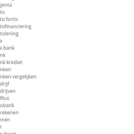
genta
to
to fortis
tofinanciering
tolening
a
a bank
nk
nk krediet
nken
nken vergelijken
drijf
drijven
lfius
obank
rekenen
nnen
r