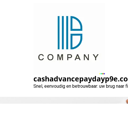
Naar
de
inhoud
gaan
Alles wat u
cashadvancepaydayp9e.c
Snel, eenvoudig en betrouwbaar: uw brug naar 