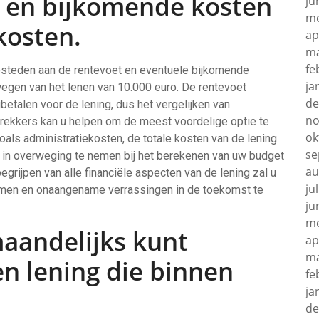
t en bijkomende kosten
ju
me
kosten.
ap
ma
fe
esteden aan de rentevoet en eventuele bijkomende
ja
rwegen van het lenen van 10.000 euro. De rentevoet
de
ugbetalen voor de lening, dus het vergelijken van
no
trekkers kan u helpen om de meest voordelige optie te
ok
als administratiekosten, de totale kosten van de lening
se
n in overweging te nemen bij het berekenen van uw budget
au
egrijpen van alle financiële aspecten van de lening zal u
ju
men en onaangename verrassingen in de toekomst te
ju
me
maandelijks kunt
ap
ma
en lening die binnen
fe
ja
de