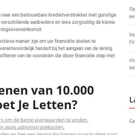
Fl
n naar een betrouwbare kredietverstrekker met gunstige
ee
k verschillende aanbieders en lees zorgvuldig de kleine
leningsovereenkomst.
Ve
ectieve manier zijn om uw financiële doelen te
Fi
verantwoordelijk handelt bij het aangaan van de lening.
rofiteren van de voordelen die deze financiële stap met
Ho
ee
Lenen van 10.000
L
et Je Letten?
kers om de beste voorwaarden te vinden.
Ge
n zoals administratiekosten.
alen en kies een lening die binnen jouw budget past.