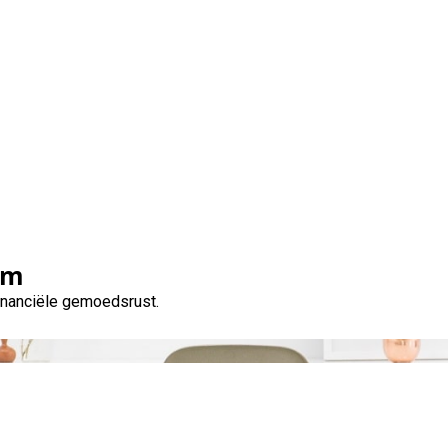
 moet weten over 10.00
om
financiële gemoedsrust.