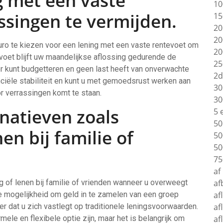
g met een vaste
10
ssingen te vermijden.
15
20
20
euro te kiezen voor een lening met een vaste rentevoet om
20
voet blijft uw maandelijkse aflossing gedurende de
25
er kunt budgetteren en geen last heeft van onverwachte
2d
nciële stabiliteit en kunt u met gemoedsrust werken aan
30
r verrassingen komt te staan.
30
natieven zoals
5 
50
en bij familie of
50
50
75
af
 of lenen bij familie of vrienden wanneer u overweegt
af
e mogelijkheid om geld in te zamelen van een groep
af
r dat u zich vastlegt op traditionele leningsvoorwaarden.
af
mele en flexibele optie zijn, maar het is belangrijk om
af