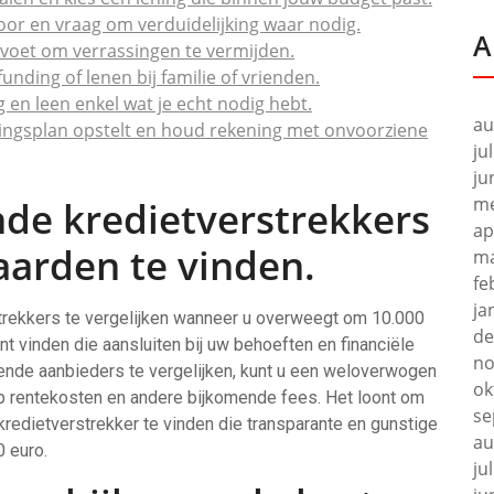
or en vraag om verduidelijking waar nodig.
A
evoet om verrassingen te vermijden.
nding of lenen bij familie of vrienden.
 en leen enkel wat je echt nodig hebt.
au
alingsplan opstelt en houd rekening met onvoorziene
ju
ju
me
ende kredietverstrekkers
ap
arden te vinden.
ma
fe
ja
strekkers te vergelijken wanneer u overweegt om 10.000
de
t vinden die aansluiten bij uw behoeften en financiële
no
llende aanbieders te vergelijken, kunt u een weloverwogen
ok
p rentekosten en andere bijkomende fees. Het loont om
se
e kredietverstrekker te vinden die transparante en gunstige
au
 euro.
ju