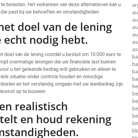
t te belasten. Het verkennen van deze alternatieven kan u
ar
n die past bij uw behoeften en omstandigheden.
au
au
et doel van de lening
au
au
e echt nodig hebt.
ax
ax
t doel van de lening voordat u besluit om 10.000 euro te
ba
mijd overmatige leningen die uw financiële last kunnen
ba
oor u het geleende bedrag wilt gebruiken en alleen te
ba
nciële situatie onder controle houden en onnodige
ba
e doelen en het verstandig omgaan met uw leenbedrag zijn
be
oekomst op te bouwen.
be
be
en realistisch
be
telt en houd rekening
be
bi
mstandigheden.
bk