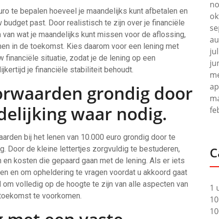
no
uro te bepalen hoeveel je maandelijks kunt afbetalen en
ok
budget past. Door realistisch te zijn over je financiële
se
 van wat je maandelijks kunt missen voor de aflossing,
au
men in de toekomst. Kies daarom voor een lening met
ju
financiële situatie, zodat je de lening op een
ju
ertijd je financiële stabiliteit behoudt.
me
ap
orwaarden grondig door
ma
elijking waar nodig.
fe
arden bij het lenen van 10.000 euro grondig door te
g. Door de kleine lettertjes zorgvuldig te bestuderen,
C
en en kosten die gepaard gaan met de lening. Als er iets
ellen en om opheldering te vragen voordat u akkoord gaat
om volledig op de hoogte te zijn van alle aspecten van
1 
 toekomst te voorkomen.
10
10