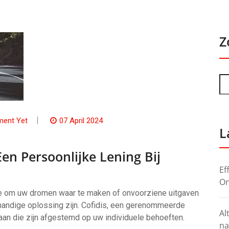
Z
ent Yet
07 April 2024
L
n Persoonlijke Lening Bij
Ef
On
mte om uw dromen waar te maken of onvoorziene uitgaven
 handige oplossing zijn. Cofidis, een gerenommeerde
Al
 aan die zijn afgestemd op uw individuele behoeften.
na