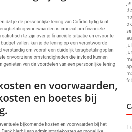
ja
de
no
 dat je de persoonlijke lening van Cofidis tijdig kunt
ok
erugbetalingsvoorwaarden is cruciaal om financiële
se
listisch te zijn over je financiële situatie en ervoor te
au
 budget vallen, kun je de lening op een verantwoorde
ju
jd verstandig om vooraf een duidelijk terugbetalingsplan
ju
uele onvoorziene omstandigheden die invloed kunnen
me
en genieten van de voordelen van een persoonlijke lening
ap
ma
fe
kosten en voorwaarden,
kosten en boetes bij
C
g.
 eventuele bijkomende kosten en voorwaarden bij het
1 
s. Denk hierbij aan administratiekosten en mogelijke