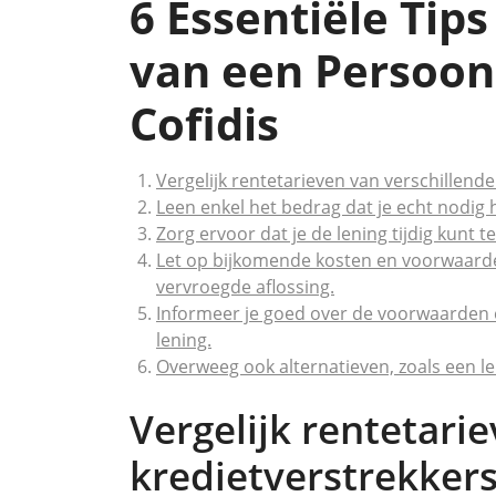
6 Essentiële Tips
van een Persoonl
Cofidis
Vergelijk rentetarieven van verschillende
Leen enkel het bedrag dat je echt nodig 
Zorg ervoor dat je de lening tijdig kunt t
Let op bijkomende kosten en voorwaarden
vervroegde aflossing.
Informeer je goed over de voorwaarden e
lening.
Overweeg ook alternatieven, zoals een len
Vergelijk rentetari
kredietverstrekkers