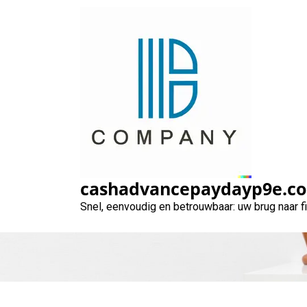
Naar
de
inhoud
gaan
Ontdek de Voor
cashadvancepaydayp9e.c
Snel, eenvoudig en betrouwbaar: uw brug naar 