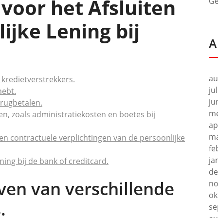
 voor het Afsluiten
Ge
ijke Lening bij
A
au
 kredietverstrekkers.
ju
hebt.
ju
erugbetalen.
me
, zoals administratiekosten en boetes bij
ap
ma
n contractuele verplichtingen van de persoonlijke
fe
ja
ing bij de bank of creditcard.
de
even van verschillende
no
ok
.
se