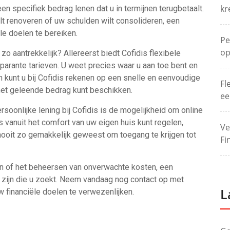
kr
en specifiek bedrag lenen dat u in termijnen terugbetaalt.
lt renoveren of uw schulden wilt consolideren, een
le doelen te bereiken.
Pe
op
zo aantrekkelijk? Allereerst biedt Cofidis flexibele
parante tarieven. U weet precies waar u aan toe bent en
n kunt u bij Cofidis rekenen op een snelle en eenvoudige
Fl
het geleende bedrag kunt beschikken.
ee
rsoonlijke lening bij Cofidis is de mogelijkheid om online
s vanuit het comfort van uw eigen huis kunt regelen,
Ve
nooit zo gemakkelijk geweest om toegang te krijgen tot
Fi
en of het beheersen van onverwachte kosten, een
g zijn die u zoekt. Neem vandaag nog contact op met
L
w financiële doelen te verwezenlijken.