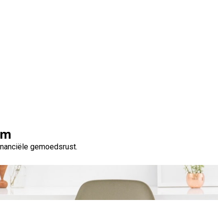
delen van een Persoonl
Cofidis
om
financiële gemoedsrust.