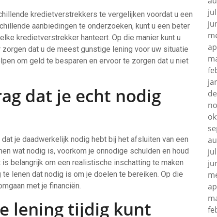
au
ju
hillende kredietverstrekkers te vergelijken voordat u een
ju
rschillende aanbiedingen te onderzoeken, kunt u een beter
me
 elke kredietverstrekker hanteert. Op die manier kunt u
ap
orgen dat u de meest gunstige lening voor uw situatie
ma
helpen om geld te besparen en ervoor te zorgen dat u niet
fe
ja
ag dat je echt nodig
de
no
ok
se
dat je daadwerkelijk nodig hebt bij het afsluiten van een
au
 lenen wat nodig is, voorkom je onnodige schulden en houd
ju
 is belangrijk om een realistische inschatting te maken
ju
 te lenen dat nodig is om je doelen te bereiken. Op die
me
omgaan met je financiën.
ap
ma
e lening tijdig kunt
fe