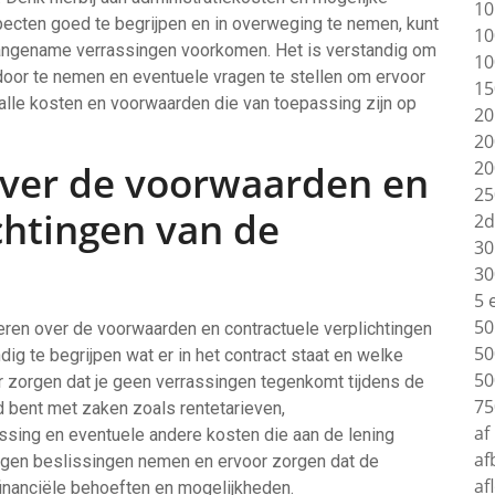
10
pecten goed te begrijpen en in overweging te nemen, kunt
10
ngename verrassingen voorkomen. Het is verstandig om
10
oor te nemen en eventuele vragen te stellen om ervoor
15
 alle kosten en voorwaarden die van toepassing zijn op
20
20
20
over de voorwaarden en
25
chtingen van de
2d
30
30
5 
50
meren over de voorwaarden en contractuele verplichtingen
50
ndig te begrijpen wat er in het contract staat en welke
50
r zorgen dat je geen verrassingen tegenkomt tijdens de
75
nd bent met zaken zoals rentetarieven,
af
ossing en eventuele andere kosten die aan de lening
af
ogen beslissingen nemen en ervoor zorgen dat de
af
w financiële behoeften en mogelijkheden.