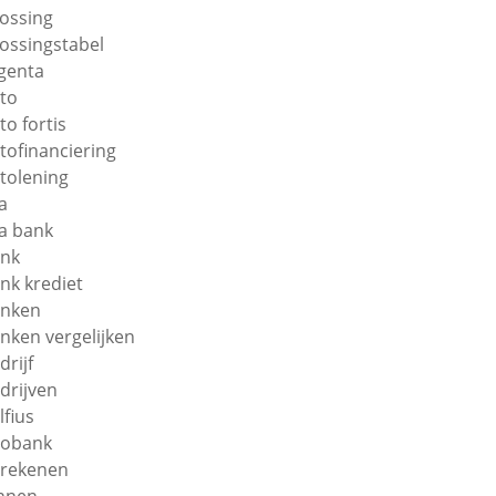
lossing
lossingstabel
genta
to
to fortis
tofinanciering
tolening
a
a bank
nk
nk krediet
nken
nken vergelijken
drijf
drijven
lfius
obank
rekenen