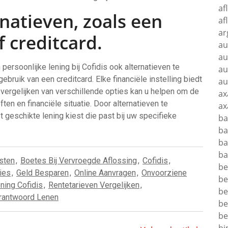
af
natieven, zoals een
af
ar
f creditcard.
au
au
persoonlijke lening bij Cofidis ook alternatieven te
au
ebruik van een creditcard. Elke financiële instelling biedt
au
 vergelijken van verschillende opties kan u helpen om de
ax
en en financiële situatie. Door alternatieven te
ax
 geschikte lening kiest die past bij uw specifieke
ba
ba
ba
ba
sten
,
Boetes Bij Vervroegde Aflossing
,
Cofidis
,
be
ies
,
Geld Besparen
,
Online Aanvragen
,
Onvoorziene
be
ning Cofidis
,
Rentetarieven Vergelijken
,
be
rantwoord Lenen
be
be