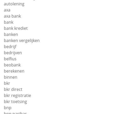
autolening
axa
axa bank
bank
bank krediet
banken
banken vergelijken
bedrijf
bedrijven
belfius
beobank
berekenen
binnen
bkr
bkr direct
bkr registratie
bkr toetsing
bnp
bnp paribas