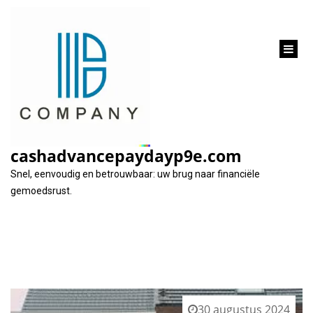
inhoud
gaan
Tag:
kredietscore
cashadvancepaydayp9e.com
Snel, eenvoudig en betrouwbaar: uw brug naar financiële
gemoedsrust.
30 augustus 2024