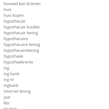
hoeveel kan ik lenen
huis
huis kopen
hypothecair
hypothecair krediet
hypothecair lening
hypothecaire
hypothecaire lening
hypothecairelening
hypotheek
hypotheekrente
ing
ing bank
ing nl
ingbank
internet lening
jaar
kbc
keuken