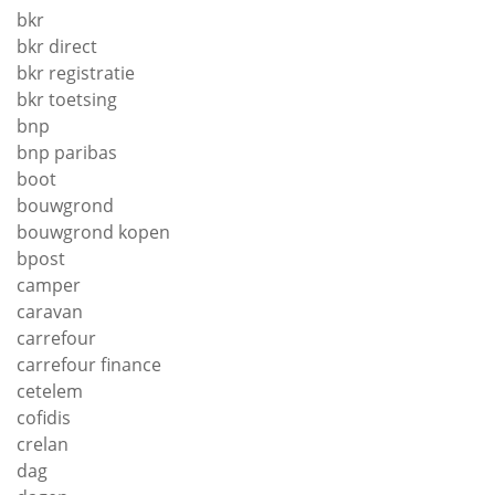
bkr
bkr direct
bkr registratie
bkr toetsing
bnp
bnp paribas
boot
bouwgrond
bouwgrond kopen
bpost
camper
caravan
carrefour
carrefour finance
cetelem
cofidis
crelan
dag