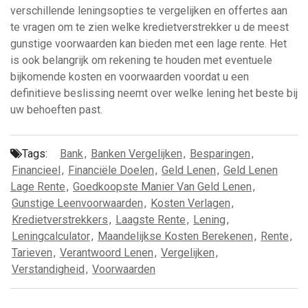
verschillende leningsopties te vergelijken en offertes aan
te vragen om te zien welke kredietverstrekker u de meest
gunstige voorwaarden kan bieden met een lage rente. Het
is ook belangrijk om rekening te houden met eventuele
bijkomende kosten en voorwaarden voordat u een
definitieve beslissing neemt over welke lening het beste bij
uw behoeften past.
Tags:
Bank
,
Banken Vergelijken
,
Besparingen
,
Financieel
,
Financiële Doelen
,
Geld Lenen
,
Geld Lenen
Lage Rente
,
Goedkoopste Manier Van Geld Lenen
,
Gunstige Leenvoorwaarden
,
Kosten Verlagen
,
Kredietverstrekkers
,
Laagste Rente
,
Lening
,
Leningcalculator
,
Maandelijkse Kosten Berekenen
,
Rente
,
Tarieven
,
Verantwoord Lenen
,
Vergelijken
,
Verstandigheid
,
Voorwaarden