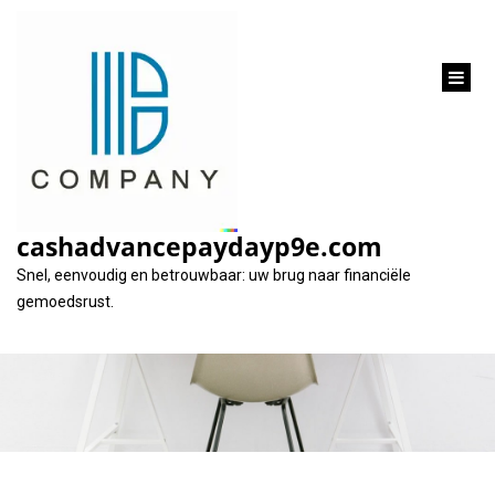
inhoud
gaan
Voordelig Geld Lenen
Tegen Lage Rente:
cashadvancepaydayp9e.com
Financiële Slimheid
Snel, eenvoudig en betrouwbaar: uw brug naar financiële
gemoedsrust.