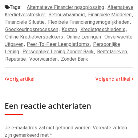
Tags:
Alternatieve Financieringsoplossing
,
Alternatieve
Kredietverstrekker
,
Betrouwbaarheid
,
Financiële Middelen
,
Financiële Situatie
,
Flexibele Financieringsmogelijkheden
,
Goedkeuringsprocessen
,
Kosten
,
Kredietgeschiedenis
,
Online Kredietverstrekkers
,
Online Leningen
,
Onverwachte
Uitgaven
,
Peer-To-Peer Leenplatforms
,
Persoonlijke
Lening
,
Persoonlijke Lening Zonder Bank
,
Rentetarieven
,
Reputatie
,
Voorwaarden
,
Zonder Bank
Vorig artikel
Volgend artikel
Een reactie achterlaten
Je e-mailadres zal niet getoond worden.
Vereiste velden
zijn gemarkeerd met
*