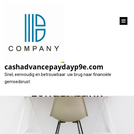
inhoud
gaan
Alternatieve
financiering:
cashadvancepaydayp9e.com
persoonlijke lening
Snel, eenvoudig en betrouwbaar: uw brug naar financiële
gemoedsrust.
zonder bank