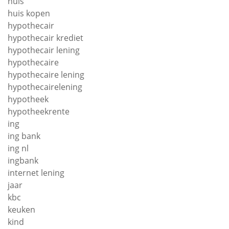
huis
huis kopen
hypothecair
hypothecair krediet
hypothecair lening
hypothecaire
hypothecaire lening
hypothecairelening
hypotheek
hypotheekrente
ing
ing bank
ing nl
ingbank
internet lening
jaar
kbc
keuken
kind