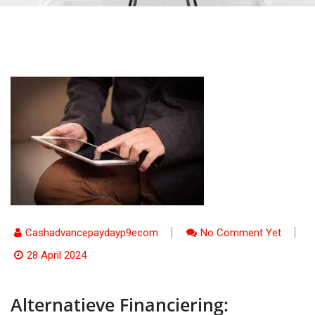
Cashadvancepaydayp9ecom
No Comment Yet
28 April 2024
Alternatieve Financiering: