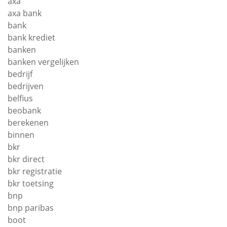
axa
axa bank
bank
bank krediet
banken
banken vergelijken
bedrijf
bedrijven
belfius
beobank
berekenen
binnen
bkr
bkr direct
bkr registratie
bkr toetsing
bnp
bnp paribas
boot