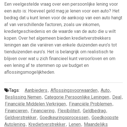
Een veelgestelde vraag over een persoonlijke lening voor
een auto is: Hoeveel geld mag je lenen voor een auto? Het
bedrag dat u kunt lenen voor de aankoop van een auto hangt
af van verschillende factoren, zoals uw inkomen,
kredietgeschiedenis en de waarde van de auto die u wilt
kopen. Over het algemeen bieden kredietverstrekkers
leningen aan die variëren van enkele duizenden euro’s tot
tienduizenden euro’s. Het is belangrijk om realistisch te
blijven over wat u zich financieel kunt veroorloven en om
een lening af te stemmen op uw budget en
aflossingsmogelijkheden.
Tags:
Aanbieders
,
Aflossingsvoorwaarden
,
Auto
,
Beslissing Nemen
,
Categorie Persoonlijke Leningen
,
Deal
,
Financiële Middelen Verkrijgen
,
Financiële Problemen
,
Financieren
,
Financiering
,
Flexibiliteit
,
Geldbedrag
,
Geldverstrekker
,
Goedkeuringsprocessen
,
Goedkoopste
Autolening
,
Kredietverstrekker
,
Lenen
,
Maandelijks