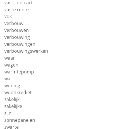
vast contract
vaste rente
vdk
verbouw
verbouwen
verbouwing
verbouwingen
verbouwingswerken
waar
wagen
warmtepomp
wat
woning
woonkrediet
zakelijk
zakelijke
zijn
zonnepanelen
zwarte