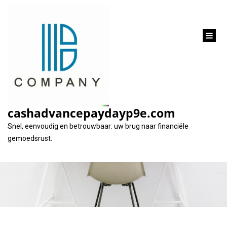
inhoud
gaan
Financier uw
Droomauto met een
cashadvancepaydayp9e.com
Persoonlijke Lening
Snel, eenvoudig en betrouwbaar: uw brug naar financiële
gemoedsrust.