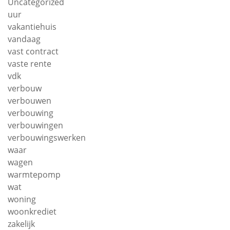
Uncategorized
uur
vakantiehuis
vandaag
vast contract
vaste rente
vdk
verbouw
verbouwen
verbouwing
verbouwingen
verbouwingswerken
waar
wagen
warmtepomp
wat
woning
woonkrediet
zakelijk