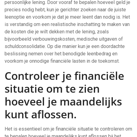
persoonlijke lening. Door vooraf te bepalen hoeveel geld je
precies nodig hebt, kun je gerichter zoeken naar de juiste
leenoptie en voorkom je dat je meer leent dan nodig is. Het
is verstandig om een realistische inschatting te maken van
de kosten die je wilt dekken met de lening, zoals
bijvoorbeeld verbouwingskosten, medische uitgaven of
schuldconsolidatie. Op die manier kun je een doordachte
beslissing nemen over het benodigde leenbedrag en
voorkom je onnodige financiële lasten in de toekomst.
Controleer je financiële
situatie om te zien
hoeveel je maandelijks
kunt aflossen.
Het is essentieel om je financiële situatie te controleren om
te bepalen hoeveel je maandelijks kunt aflossen bij het