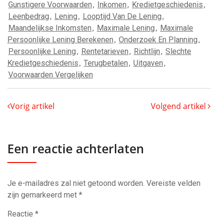
Gunstigere Voorwaarden
,
Inkomen
,
Kredietgeschiedenis
,
Leenbedrag
,
Lening
,
Looptijd Van De Lening
,
Maandelijkse Inkomsten
,
Maximale Lening
,
Maximale
Persoonlijke Lening Berekenen
,
Onderzoek En Planning
,
Persoonlijke Lening
,
Rentetarieven
,
Richtlijn
,
Slechte
Kredietgeschiedenis
,
Terugbetalen
,
Uitgaven
,
Voorwaarden Vergelijken
Vorig artikel
Volgend artikel
Een reactie achterlaten
Je e-mailadres zal niet getoond worden.
Vereiste velden
zijn gemarkeerd met
*
Reactie
*