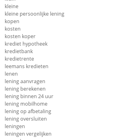
kleine
kleine persoonlijke lening
kopen
kosten
kosten koper
krediet hypotheek
kredietbank
kredietrente
leemans kredieten
lenen
lening aanvragen
lening berekenen
lening binnen 24 uur
lening mobilhome
lening op afbetaling
lening oversluiten
leningen
leningen vergelijken