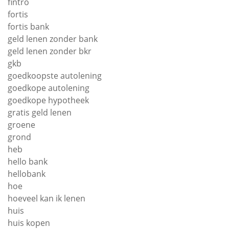
fintro
fortis
fortis bank
geld lenen zonder bank
geld lenen zonder bkr
gkb
goedkoopste autolening
goedkope autolening
goedkope hypotheek
gratis geld lenen
groene
grond
heb
hello bank
hellobank
hoe
hoeveel kan ik lenen
huis
huis kopen