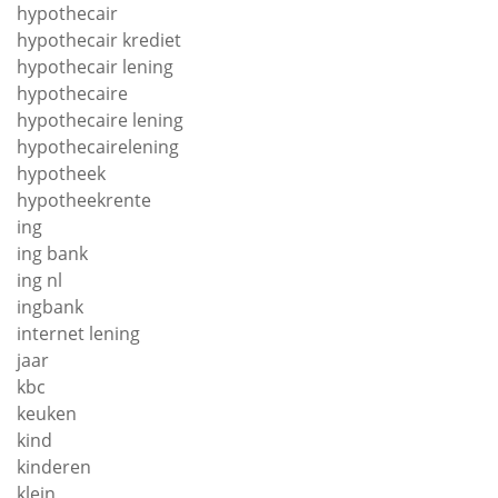
hypothecair
hypothecair krediet
hypothecair lening
hypothecaire
hypothecaire lening
hypothecairelening
hypotheek
hypotheekrente
ing
ing bank
ing nl
ingbank
internet lening
jaar
kbc
keuken
kind
kinderen
klein