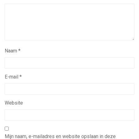
Naam
*
E-mail
*
Website
Mijn naam, e-mailadres en website opslaan in deze