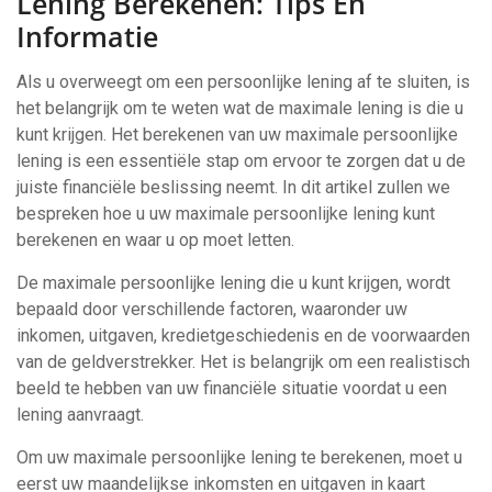
Lening Berekenen: Tips En
Informatie
Als u overweegt om een persoonlijke lening af te sluiten, is
het belangrijk om te weten wat de maximale lening is die u
kunt krijgen. Het berekenen van uw maximale persoonlijke
lening is een essentiële stap om ervoor te zorgen dat u de
juiste financiële beslissing neemt. In dit artikel zullen we
bespreken hoe u uw maximale persoonlijke lening kunt
berekenen en waar u op moet letten.
De maximale persoonlijke lening die u kunt krijgen, wordt
bepaald door verschillende factoren, waaronder uw
inkomen, uitgaven, kredietgeschiedenis en de voorwaarden
van de geldverstrekker. Het is belangrijk om een realistisch
beeld te hebben van uw financiële situatie voordat u een
lening aanvraagt.
Om uw maximale persoonlijke lening te berekenen, moet u
eerst uw maandelijkse inkomsten en uitgaven in kaart