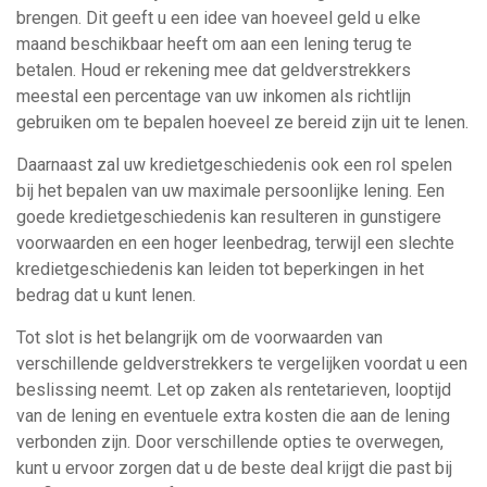
brengen. Dit geeft u een idee van hoeveel geld u elke
maand beschikbaar heeft om aan een lening terug te
betalen. Houd er rekening mee dat geldverstrekkers
meestal een percentage van uw inkomen als richtlijn
gebruiken om te bepalen hoeveel ze bereid zijn uit te lenen.
Daarnaast zal uw kredietgeschiedenis ook een rol spelen
bij het bepalen van uw maximale persoonlijke lening. Een
goede kredietgeschiedenis kan resulteren in gunstigere
voorwaarden en een hoger leenbedrag, terwijl een slechte
kredietgeschiedenis kan leiden tot beperkingen in het
bedrag dat u kunt lenen.
Tot slot is het belangrijk om de voorwaarden van
verschillende geldverstrekkers te vergelijken voordat u een
beslissing neemt. Let op zaken als rentetarieven, looptijd
van de lening en eventuele extra kosten die aan de lening
verbonden zijn. Door verschillende opties te overwegen,
kunt u ervoor zorgen dat u de beste deal krijgt die past bij