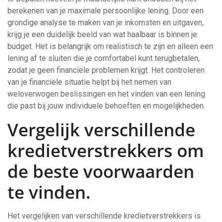
berekenen van je maximale persoonlijke lening. Door een
grondige analyse te maken van je inkomsten en uitgaven,
krijg je een duidelijk beeld van wat haalbaar is binnen je
budget. Het is belangrijk om realistisch te zijn en alleen een
lening af te sluiten die je comfortabel kunt terugbetalen,
zodat je geen financiële problemen krijgt. Het controleren
van je financiële situatie helpt bij het nemen van
weloverwogen beslissingen en het vinden van een lening
die past bij jouw individuele behoeften en mogelijkheden.
Vergelijk verschillende
kredietverstrekkers om
de beste voorwaarden
te vinden.
Het vergelijken van verschillende kredietverstrekkers is