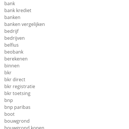
bank
bank krediet
banken
banken vergelijken
bedrijf
bedrijven
belfius
beobank
berekenen
binnen
bkr
bkr direct
bkr registratie
bkr toetsing
bnp
bnp paribas
boot
bouwgrond
bouwgrond kopen