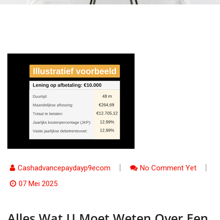
Cashadvancepaydayp9ecom
No Comment Yet
07 Mei 2025
Alles Wat U Moet Weten Over Een