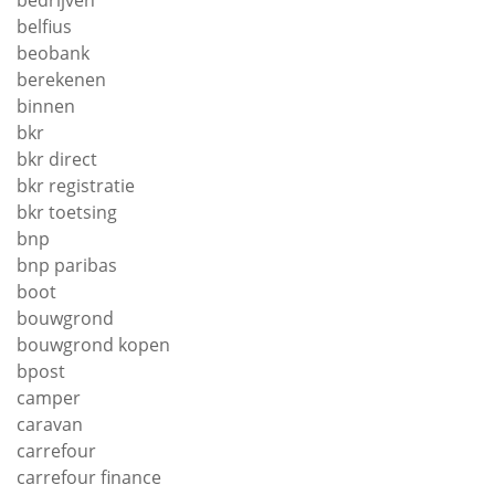
bedrijven
belfius
beobank
berekenen
binnen
bkr
bkr direct
bkr registratie
bkr toetsing
bnp
bnp paribas
boot
bouwgrond
bouwgrond kopen
bpost
camper
caravan
carrefour
carrefour finance