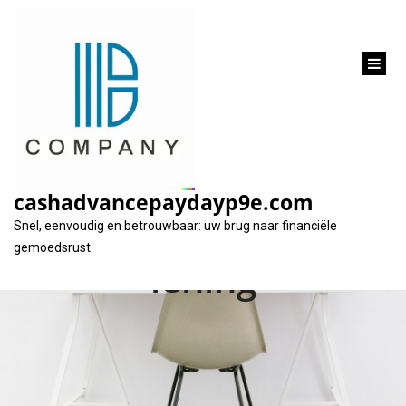
inhoud
gaan
Alles wat u moet
weten over een
cashadvancepaydayp9e.com
kleine persoonlijke
Snel, eenvoudig en betrouwbaar: uw brug naar financiële
gemoedsrust.
lening