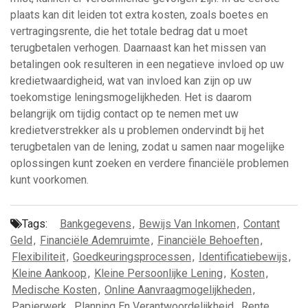
plaats kan dit leiden tot extra kosten, zoals boetes en
vertragingsrente, die het totale bedrag dat u moet
terugbetalen verhogen. Daarnaast kan het missen van
betalingen ook resulteren in een negatieve invloed op uw
kredietwaardigheid, wat van invloed kan zijn op uw
toekomstige leningsmogelijkheden. Het is daarom
belangrijk om tijdig contact op te nemen met uw
kredietverstrekker als u problemen ondervindt bij het
terugbetalen van de lening, zodat u samen naar mogelijke
oplossingen kunt zoeken en verdere financiële problemen
kunt voorkomen.
Tags:
Bankgegevens
,
Bewijs Van Inkomen
,
Contant
Geld
,
Financiële Ademruimte
,
Financiële Behoeften
,
Flexibiliteit
,
Goedkeuringsprocessen
,
Identificatiebewijs
,
Kleine Aankoop
,
Kleine Persoonlijke Lening
,
Kosten
,
Medische Kosten
,
Online Aanvraagmogelijkheden
,
Papierwerk
,
Planning En Verantwoordelijkheid
,
Rente
,