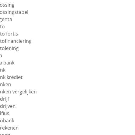
lossing
lossingstabel
genta
to
to fortis
tofinanciering
tolening
a
a bank
nk
nk krediet
nken
nken vergelijken
drijf
drijven
lfius
obank
rekenen