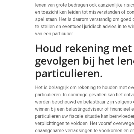
lenen van grote bedragen ook aanzienlijke risi
en toezicht kan leiden tot misverstanden of con
spel staan. Het is daarom verstandig om goed d
te stellen en eventueel juridisch advies in te 
van een particulier.
Houd rekening met 
gevolgen bij het le
particulieren.
Het is belangrijk om rekening te houden met eve
particulieren. In sommige gevallen kan het ont
worden beschouwd en belastbaar zijn volgens de
winnen bij een belastingadviseur of financieel 
particulieren uw fiscale situatie kan beïnvloe
verplichtingen te voldoen. Het vooraf overweg
onaangename verrassingen te voorkomen en erv