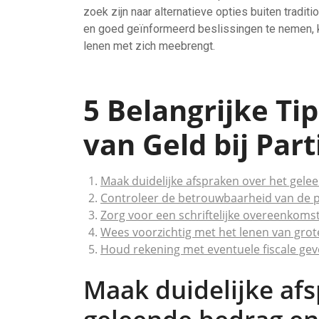
zoek zijn naar alternatieve opties buiten tradi
en goed geïnformeerd beslissingen te nemen, k
lenen met zich meebrengt.
5 Belangrijke Ti
van Geld bij Part
Maak duidelijke afspraken over het gele
Controleer de betrouwbaarheid van de par
Zorg voor een schriftelijke overeenkom
Wees voorzichtig met het lenen van grot
Houd rekening met eventuele fiscale gevo
Maak duidelijke af