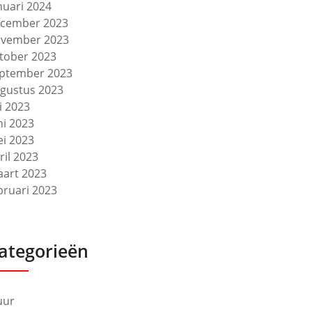
nuari 2024
cember 2023
vember 2023
tober 2023
ptember 2023
gustus 2023
li 2023
ni 2023
i 2023
ril 2023
art 2023
bruari 2023
ategorieën
uur