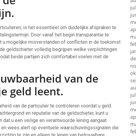
 de
au
ju
jn.
ju
me
ticulieren, is het essentieel om duidelijke afspraken te
ap
lingstermijn. Door vanaf het begin transparantie te
ma
t u mogelijke misverstanden of conflicten in de toekomst
fe
de geldschieter volledig begrijpen welke verplichtingen
ja
 zodat beide partijen zich comfortabel voelen met de
de
no
ok
ouwbaarheid van de
se
je geld leent.
au
ju
ju
eid van de particulier te controleren voordat u geld
me
chtergrond en reputatie van de geldschieter, kunt u
ap
n dat u een veilige en verantwoorde lening aangaat.
ma
n en wees alert op eventuele waarschuwingssignalen die
fe
ichtig te zijn en alleen te lenen van betrouwbare