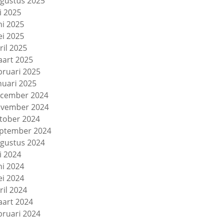
gustus 2025
li 2025
ni 2025
i 2025
ril 2025
art 2025
bruari 2025
nuari 2025
cember 2024
vember 2024
tober 2024
ptember 2024
gustus 2024
li 2024
ni 2024
i 2024
ril 2024
art 2024
bruari 2024