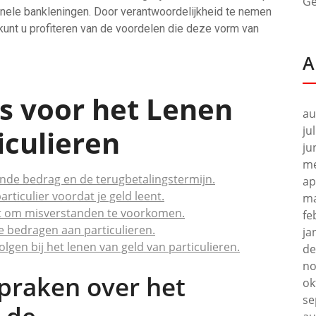
Ge
tionele bankleningen. Door verantwoordelijkheid te nemen
unt u profiteren van de voordelen die deze vorm van
A
ps voor het Lenen
au
ju
iculieren
ju
me
ende bedrag en de terugbetalingstermijn.
ap
ticulier voordat je geld leent.
ma
st om misverstanden te voorkomen.
fe
e bedragen aan particulieren.
ja
lgen bij het lenen van geld van particulieren.
de
no
spraken over het
ok
se