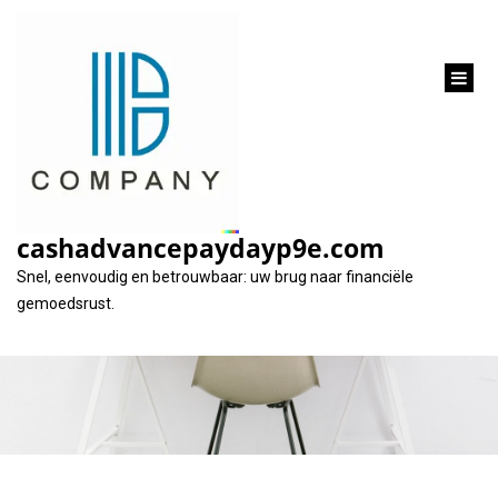
inhoud
gaan
Ontdek de Voordelen
van Geld Lenen van
cashadvancepaydayp9e.com
Particulier
Snel, eenvoudig en betrouwbaar: uw brug naar financiële
gemoedsrust.