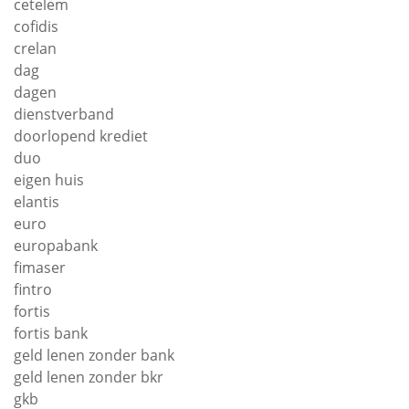
cetelem
cofidis
crelan
dag
dagen
dienstverband
doorlopend krediet
duo
eigen huis
elantis
euro
europabank
fimaser
fintro
fortis
fortis bank
geld lenen zonder bank
geld lenen zonder bkr
gkb