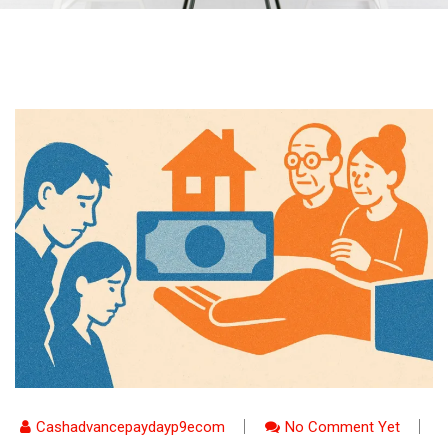
Cashadvancepaydayp9ecom
No Comment Yet