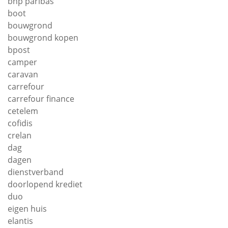
bnp paribas
boot
bouwgrond
bouwgrond kopen
bpost
camper
caravan
carrefour
carrefour finance
cetelem
cofidis
crelan
dag
dagen
dienstverband
doorlopend krediet
duo
eigen huis
elantis