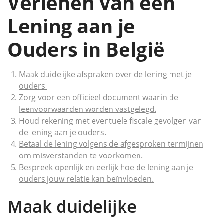
Verlenen van een
Lening aan je
Ouders in België
Maak duidelijke afspraken over de lening met je
ouders.
Zorg voor een officieel document waarin de
leenvoorwaarden worden vastgelegd.
Houd rekening met eventuele fiscale gevolgen van
de lening aan je ouders.
Betaal de lening volgens de afgesproken termijnen
om misverstanden te voorkomen.
Bespreek openlijk en eerlijk hoe de lening aan je
ouders jouw relatie kan beïnvloeden.
Maak duidelijke