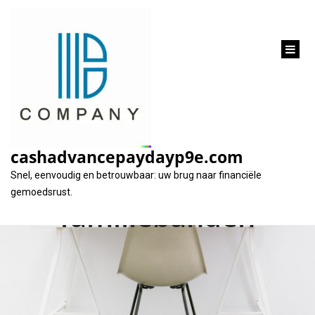
inhoud
gaan
Financiële
overwegingen: lening
cashadvancepaydayp9e.com
aan ouders en
Snel, eenvoudig en betrouwbaar: uw brug naar financiële
gemoedsrust.
familiebanden