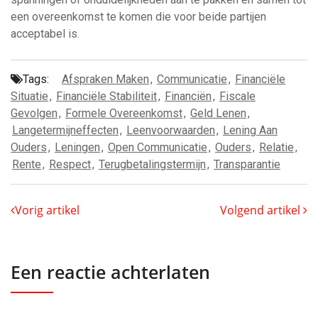
een overeenkomst te komen die voor beide partijen
acceptabel is.
Tags:
Afspraken Maken
,
Communicatie
,
Financiële
Situatie
,
Financiële Stabiliteit
,
Financiën
,
Fiscale
Gevolgen
,
Formele Overeenkomst
,
Geld Lenen
,
Langetermijneffecten
,
Leenvoorwaarden
,
Lening Aan
Ouders
,
Leningen
,
Open Communicatie
,
Ouders
,
Relatie
,
Rente
,
Respect
,
Terugbetalingstermijn
,
Transparantie
Vorig artikel
Volgend artikel
Een reactie achterlaten