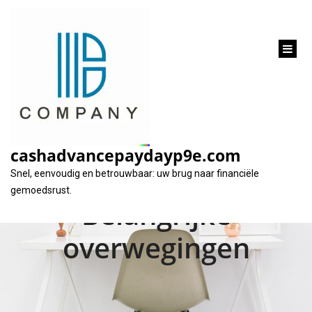
inhoud
gaan
Het opstellen van een
contract voor een
cashadvancepaydayp9e.com
onderhandse lening:
Snel, eenvoudig en betrouwbaar: uw brug naar financiële
gemoedsrust.
Belangrijke
overwegingen