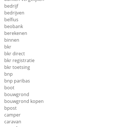
bedrijf
bedrijven
belfius
beobank
berekenen
binnen
bkr
bkr direct
bkr registratie
bkr toetsing
bnp
bnp paribas
boot
bouwgrond
bouwgrond kopen
bpost
camper
caravan