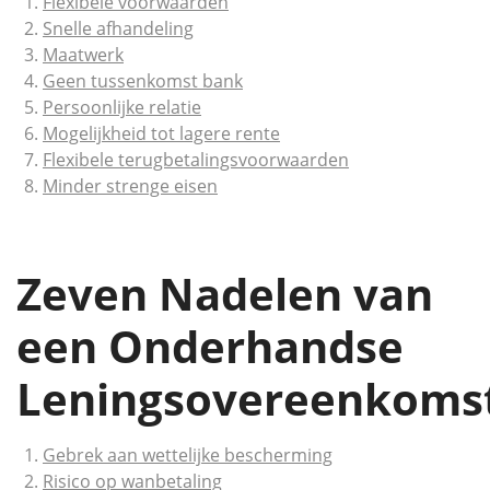
Flexibele voorwaarden
Snelle afhandeling
Maatwerk
Geen tussenkomst bank
Persoonlijke relatie
Mogelijkheid tot lagere rente
Flexibele terugbetalingsvoorwaarden
Minder strenge eisen
Zeven Nadelen van
een Onderhandse
Leningsovereenkoms
Gebrek aan wettelijke bescherming
Risico op wanbetaling