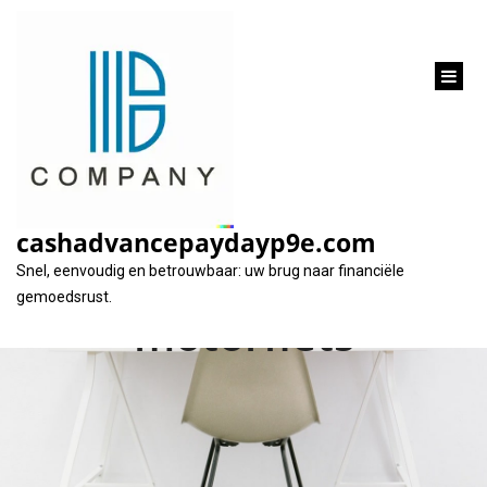
inhoud
gaan
Financier uw
droommotor met een
cashadvancepaydayp9e.com
lening voor een
Snel, eenvoudig en betrouwbaar: uw brug naar financiële
gemoedsrust.
motorfiets