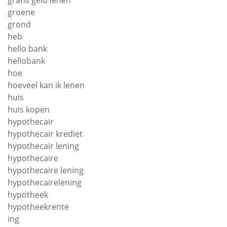
gratis geld lenen
groene
grond
heb
hello bank
hellobank
hoe
hoeveel kan ik lenen
huis
huis kopen
hypothecair
hypothecair krediet
hypothecair lening
hypothecaire
hypothecaire lening
hypothecairelening
hypotheek
hypotheekrente
ing