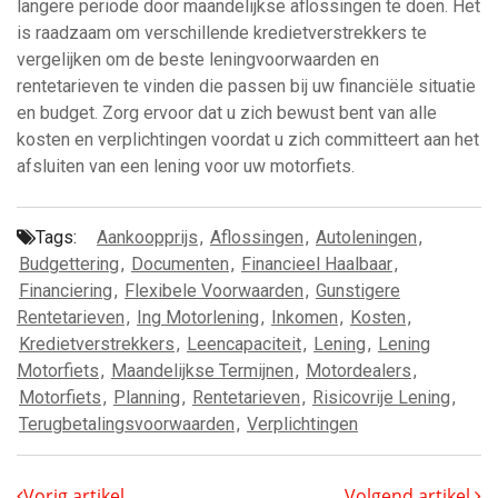
langere periode door maandelijkse aflossingen te doen. Het
is raadzaam om verschillende kredietverstrekkers te
vergelijken om de beste leningvoorwaarden en
rentetarieven te vinden die passen bij uw financiële situatie
en budget. Zorg ervoor dat u zich bewust bent van alle
kosten en verplichtingen voordat u zich committeert aan het
afsluiten van een lening voor uw motorfiets.
Tags:
Aankoopprijs
,
Aflossingen
,
Autoleningen
,
Budgettering
,
Documenten
,
Financieel Haalbaar
,
Financiering
,
Flexibele Voorwaarden
,
Gunstigere
Rentetarieven
,
Ing Motorlening
,
Inkomen
,
Kosten
,
Kredietverstrekkers
,
Leencapaciteit
,
Lening
,
Lening
Motorfiets
,
Maandelijkse Termijnen
,
Motordealers
,
Motorfiets
,
Planning
,
Rentetarieven
,
Risicovrije Lening
,
Terugbetalingsvoorwaarden
,
Verplichtingen
Vorig artikel
Volgend artikel