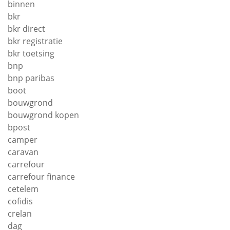
binnen
bkr
bkr direct
bkr registratie
bkr toetsing
bnp
bnp paribas
boot
bouwgrond
bouwgrond kopen
bpost
camper
caravan
carrefour
carrefour finance
cetelem
cofidis
crelan
dag