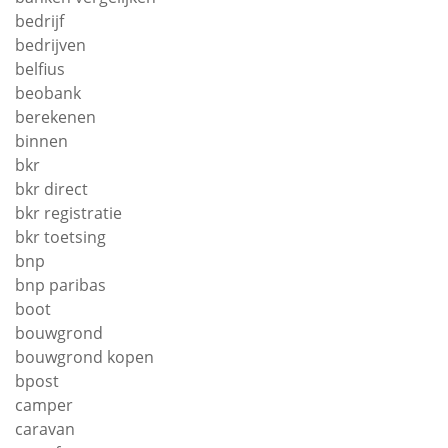
bedrijf
bedrijven
belfius
beobank
berekenen
binnen
bkr
bkr direct
bkr registratie
bkr toetsing
bnp
bnp paribas
boot
bouwgrond
bouwgrond kopen
bpost
camper
caravan