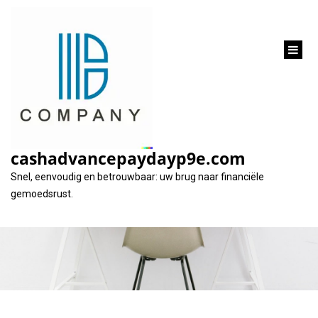
inhoud
gaan
Bereken uw lening bij
ING: Eenvoudig en
cashadvancepaydayp9e.com
Transparant
Snel, eenvoudig en betrouwbaar: uw brug naar financiële
gemoedsrust.