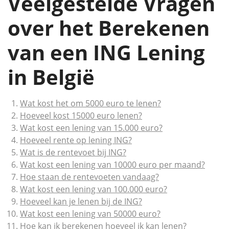
Veelgestelde Vragen
over het Berekenen
van een ING Lening
in België
Wat kost het om 5000 euro te lenen?
Hoeveel kost 15000 euro lenen?
Wat kost een lening van 15.000 euro?
Hoeveel rente op lening ING?
Wat is de rentevoet bij ING?
Wat kost een lening van 10000 euro per maand?
Hoe staan de rentevoeten vandaag?
Wat kost een lening van 100.000 euro?
Hoeveel kan je lenen bij de ING?
Wat kost een lening van 50000 euro?
Hoe kan ik berekenen hoeveel ik kan lenen?