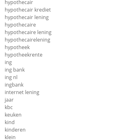
hypothecair
hypothecair krediet
hypothecair lening
hypothecaire
hypothecaire lening
hypothecairelening
hypotheek
hypotheekrente
ing
ing bank
ing nl
ingbank
internet lening
jaar
kbc
keuken
kind
kinderen
klein