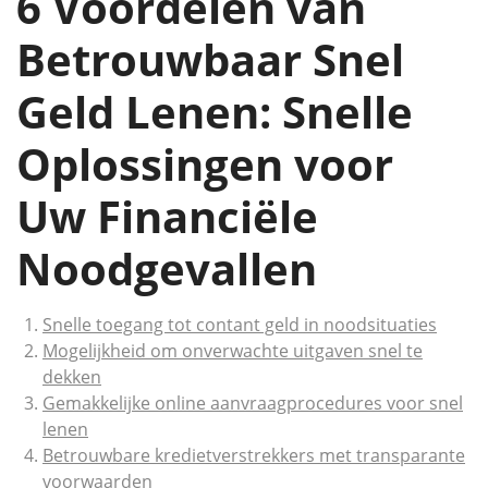
6 Voordelen van
Betrouwbaar Snel
Geld Lenen: Snelle
Oplossingen voor
Uw Financiële
Noodgevallen
Snelle toegang tot contant geld in noodsituaties
Mogelijkheid om onverwachte uitgaven snel te
dekken
Gemakkelijke online aanvraagprocedures voor snel
lenen
Betrouwbare kredietverstrekkers met transparante
voorwaarden