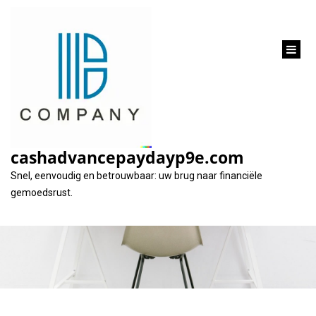
inhoud
gaan
Tips voor Snel en
Betrouwbaar Geld
cashadvancepaydayp9e.com
Lenen in België
Snel, eenvoudig en betrouwbaar: uw brug naar financiële
gemoedsrust.