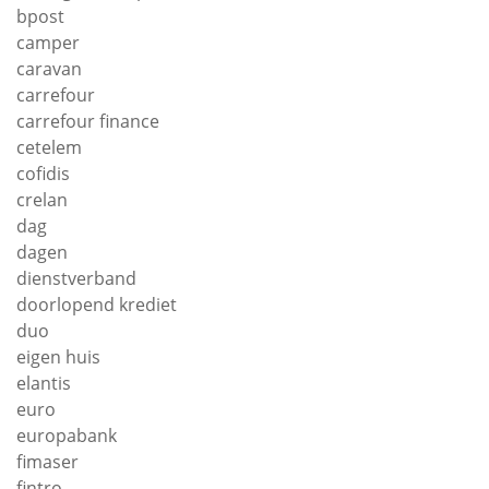
bpost
camper
caravan
carrefour
carrefour finance
cetelem
cofidis
crelan
dag
dagen
dienstverband
doorlopend krediet
duo
eigen huis
elantis
euro
europabank
fimaser
fintro