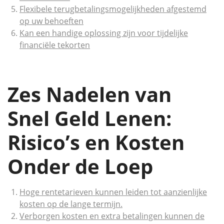
Flexibele terugbetalingsmogelijkheden afgestemd
op uw behoeften
Kan een handige oplossing zijn voor tijdelijke
financiële tekorten
Zes Nadelen van
Snel Geld Lenen:
Risico’s en Kosten
Onder de Loep
Hoge rentetarieven kunnen leiden tot aanzienlijke
kosten op de lange termijn.
Verborgen kosten en extra betalingen kunnen de