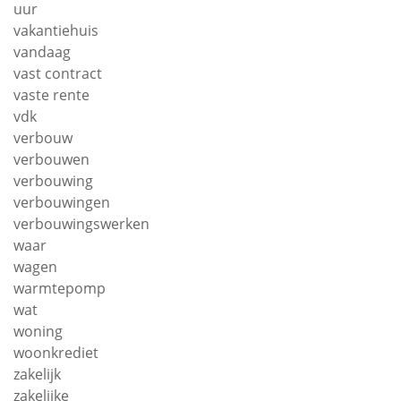
uur
vakantiehuis
vandaag
vast contract
vaste rente
vdk
verbouw
verbouwen
verbouwing
verbouwingen
verbouwingswerken
waar
wagen
warmtepomp
wat
woning
woonkrediet
zakelijk
zakelijke