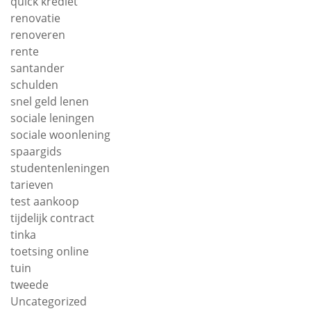
quick krediet
renovatie
renoveren
rente
santander
schulden
snel geld lenen
sociale leningen
sociale woonlening
spaargids
studentenleningen
tarieven
test aankoop
tijdelijk contract
tinka
toetsing online
tuin
tweede
Uncategorized