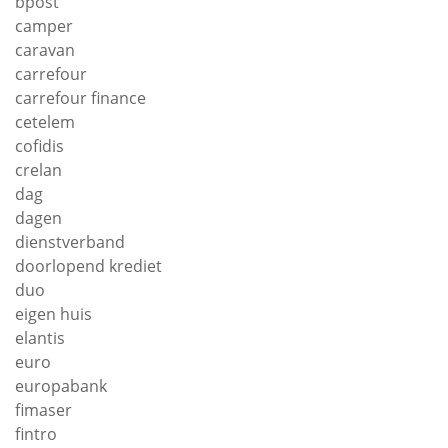
bpost
camper
caravan
carrefour
carrefour finance
cetelem
cofidis
crelan
dag
dagen
dienstverband
doorlopend krediet
duo
eigen huis
elantis
euro
europabank
fimaser
fintro