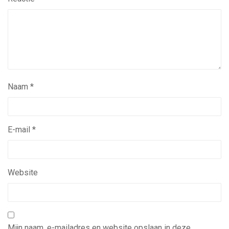
Naam
*
E-mail
*
Website
Mijn naam, e-mailadres en website opslaan in deze