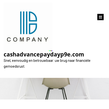
inhoud
gaan
Hoe kan ik geld
krijgen zonder te
cashadvancepaydayp9e.com
lenen?
Snel, eenvoudig en betrouwbaar: uw brug naar financiële
gemoedsrust.