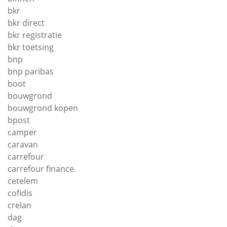
bkr
bkr direct
bkr registratie
bkr toetsing
bnp
bnp paribas
boot
bouwgrond
bouwgrond kopen
bpost
camper
caravan
carrefour
carrefour finance
cetelem
cofidis
crelan
dag