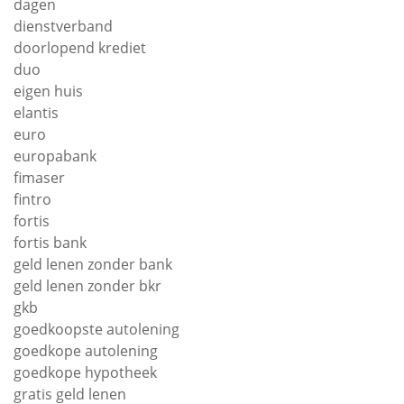
dagen
dienstverband
doorlopend krediet
duo
eigen huis
elantis
euro
europabank
fimaser
fintro
fortis
fortis bank
geld lenen zonder bank
geld lenen zonder bkr
gkb
goedkoopste autolening
goedkope autolening
goedkope hypotheek
gratis geld lenen