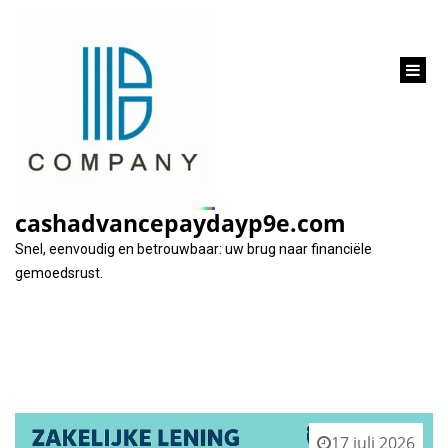
inhoud
gaan
Tag:
schulden vermijden
cashadvancepaydayp9e.com
Snel, eenvoudig en betrouwbaar: uw brug naar financiële
gemoedsrust.
17 juli 2026