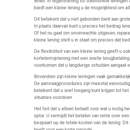
lenen. In tegenstelling tot traditionele leninge
biedt een kleine lening u de mogelijkheid om al
Dit betekent dat u niet gebonden bent aan grot
In plaats daarvan kunt u precies het bedrag le
Of het nu gaat om onverwachte uitgaven, repara
kleine lening stelt u in staat om precies dat be
De flexibiliteit van een kleine lening geeft u o
kortetermijnlening met een snelle terugbetaling
voorkomen dat u langdurige schulden aangaat en 
Bovendien zijn kleine leningen vaak gemakkelijke
De aanvraagprocedures zijn meestal eenvoudig
betekent dat u snel toegang kunt krijgen tot h
situaties voordoen.
Het feit dat u alleen betaalt voor wat u nodig 
optie. U vermijdt het betalen van rente over een
bespaart op de totale kosten van de lening. Dit 
heeft voor een korte periode.