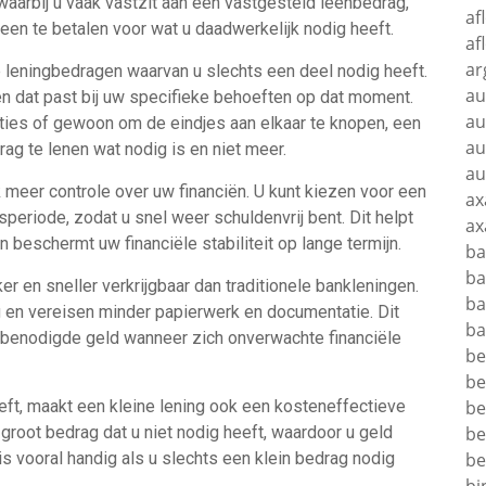
n waarbij u vaak vastzit aan een vastgesteld leenbedrag,
af
leen te betalen voor wat u daadwerkelijk nodig heeft.
af
ar
e leningbedragen waarvan u slechts een deel nodig heeft.
au
nen dat past bij uw specifieke behoeften op dat moment.
au
ties of gewoon om de eindjes aan elkaar te knopen, een
au
drag te lenen wat nodig is en niet meer.
au
ok meer controle over uw financiën. U kunt kiezen voor een
ax
speriode, zodat u snel weer schuldenvrij bent. Dit helpt
ax
beschermt uw financiële stabiliteit op lange termijn.
ba
ba
r en sneller verkrijgbaar dan traditionele bankleningen.
ba
 en vereisen minder papierwerk en documentatie. Dit
ba
et benodigde geld wanneer zich onverwachte financiële
be
be
heeft, maakt een kleine lening ook een kosteneffectieve
be
 groot bedrag dat u niet nodig heeft, waardoor u geld
be
is vooral handig als u slechts een klein bedrag nodig
be