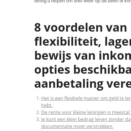
lening u helpen om snel weer op de been te kome
8 voordelen van 
flexibiliteit, lag
bewijs van inko
opties beschikba
aanbetaling vere
Het is een flexibele manier om geld te le
hebt.
De rente voor kleine leningen is meestal 
Je kunt een klein bedrag lenen zonder da
documentatie moet verstrekken.