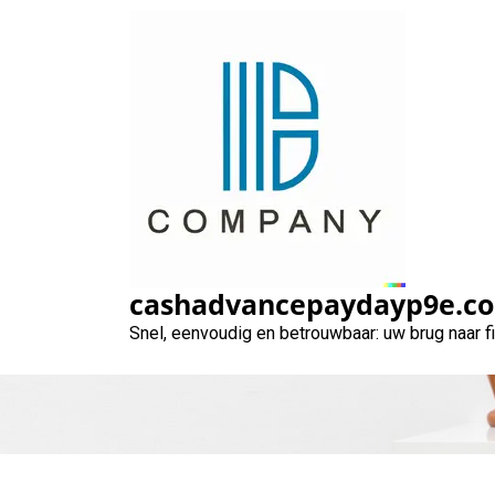
Naar
de
inhoud
gaan
Tips voor verst
cashadvancepaydayp9e.c
Snel, eenvoudig en betrouwbaar: uw brug naar 