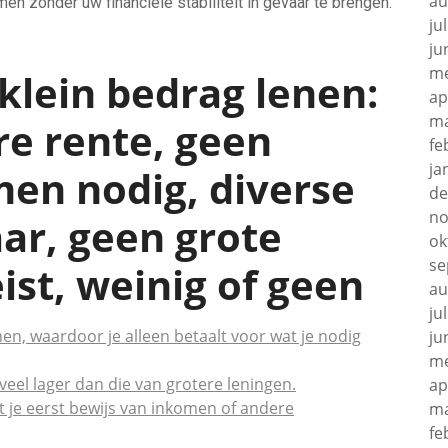
au
n zonder uw financiële stabiliteit in gevaar te brengen.
ju
ju
me
klein bedrag lenen:
ap
ma
ere rente, geen
fe
ja
men nodig, diverse
de
no
ar, geen grote
ok
se
ist, weinig of geen
au
ju
nen, waardoor je alleen betaalt voor wat je nodig
ju
me
veel lager dan die van grotere leningen.
ap
t je eerst bewijs van inkomen of andere
ma
fe