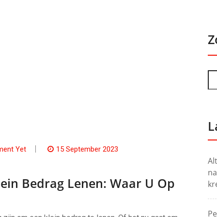
Z
L
ent Yet
15 September 2023
Al
na
Klein Bedrag Lenen: Waar U Op
kr
Pe