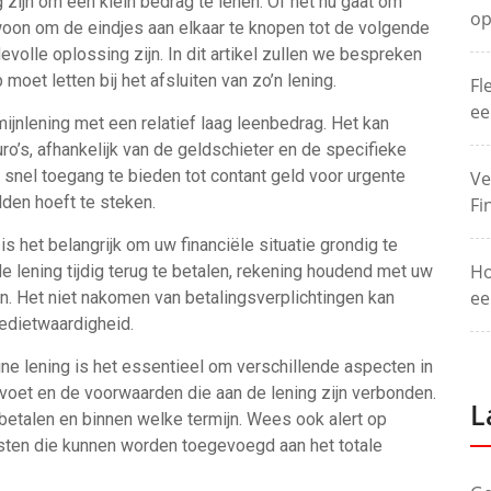
g zijn om een klein bedrag te lenen. Of het nu gaat om
op
oon om de eindjes aan elkaar te knopen tot de volgende
evolle oplossing zijn. In dit artikel zullen we bespreken
moet letten bij het afsluiten van zo’n lening.
Fl
ee
ijnlening met een relatief laag leenbedrag. Het kan
o’s, afhankelijk van de geldschieter en de specifieke
snel toegang te bieden tot contant geld voor urgente
Ve
lden hoeft te steken.
Fi
is het belangrijk om uw financiële situatie grondig te
Ho
de lening tijdig terug te betalen, rekening houdend met uw
ee
n. Het niet nakomen van betalingsverplichtingen kan
edietwaardigheid.
ine lening is het essentieel om verschillende aspecten in
evoet en de voorwaarden die aan de lening zijn verbonden.
L
gbetalen en binnen welke termijn. Wees ook alert op
sten die kunnen worden toegevoegd aan het totale