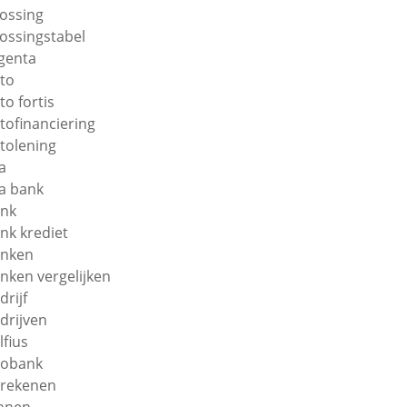
lossing
lossingstabel
genta
to
to fortis
tofinanciering
tolening
a
a bank
nk
nk krediet
nken
nken vergelijken
drijf
drijven
lfius
obank
rekenen