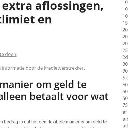
 extra aflossingen,
10
10
limiet en
10
15
20
20
20
25
te doen;
2d
30
e informatie door de kredietverstrekker.
30
5 
e manier om geld te
50
50
alleen betaalt voor wat
50
75
af
af
n bedrag is dat het een flexibele manier is om geld te
af