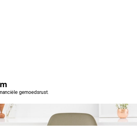
andig een klein bedrag 
moet letten
om
financiële gemoedsrust.