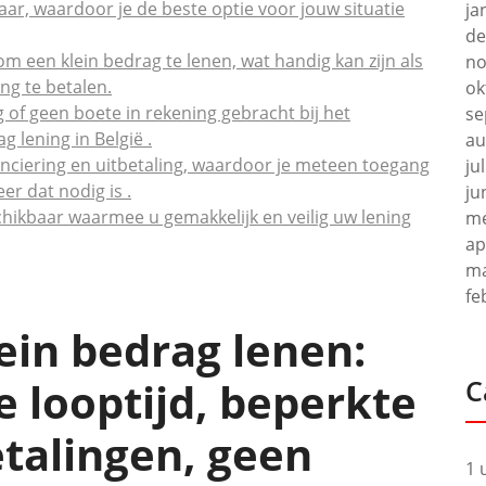
baar, waardoor je de beste optie voor jouw situatie
ja
de
om een klein bedrag te lenen, wat handig kan zijn als
no
ng te betalen.
ok
ig of geen boete in rekening gebracht bij het
se
 lening in België .
au
nanciering en uitbetaling, waardoor je meteen toegang
ju
er dat nodig is .
ju
schikbaar waarmee u gemakkelijk en veilig uw lening
me
ap
ma
fe
ein bedrag lenen:
e looptijd, beperkte
C
betalingen, geen
1 