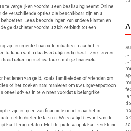
Ge
rs te vergelijken voordat u een beslissing neemt. Online
 de verschillende opties die beschikbaar zijn en u
w behoeften. Lees beoordelingen van andere klanten en
A
de geldschieter voordat u zich verbindt tot een
 zijn in urgente financiële situaties, maar het is
au
een te lenen wat u daadwerkelijk nodig heeft. Zorg ervoor
ju
 en houd rekening met uw toekomstige financiële
ju
me
ap
or het lenen van geld, zoals familieleden of vrienden om
ma
idies of het zoeken naar manieren om uw uitgavenpatroon
fe
sioneel advies in te winnen voordat u belangrijke
ja
de
no
tie zijn in tijden van financiële nood, maar het is
ok
juiste geldschieter te kiezen. Wees altijd bewust van de
se
ijd kunt terugbetalen. Met de juiste aanpak kan een kleine