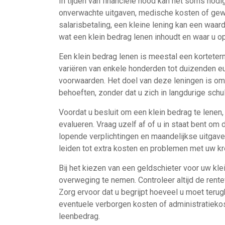
In tijden van financiële nood kan het soms nodi
onverwachte uitgaven, medische kosten of gew
salarisbetaling, een kleine lening kan een waard
wat een klein bedrag lenen inhoudt en waar u op 
Een klein bedrag lenen is meestal een korteterm
variëren van enkele honderden tot duizenden eur
voorwaarden. Het doel van deze leningen is om 
behoeften, zonder dat u zich in langdurige schu
Voordat u besluit om een klein bedrag te lenen, 
evalueren. Vraag uzelf af of u in staat bent om 
lopende verplichtingen en maandelijkse uitgave
leiden tot extra kosten en problemen met uw kr
Bij het kiezen van een geldschieter voor uw kle
overweging te nemen. Controleer altijd de rent
Zorg ervoor dat u begrijpt hoeveel u moet teru
eventuele verborgen kosten of administratieko
leenbedrag.