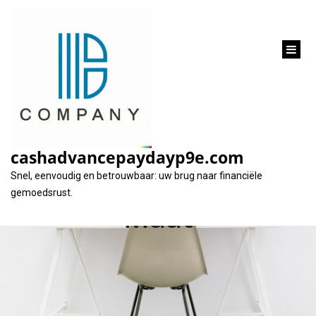
inhoud
gaan
Geld Lenen bij KBC:
Flexibele
cashadvancepaydayp9e.com
Leningsopties op
Snel, eenvoudig en betrouwbaar: uw brug naar financiële
gemoedsrust.
Maat