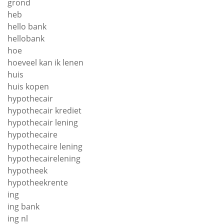
grond
heb
hello bank
hellobank
hoe
hoeveel kan ik lenen
huis
huis kopen
hypothecair
hypothecair krediet
hypothecair lening
hypothecaire
hypothecaire lening
hypothecairelening
hypotheek
hypotheekrente
ing
ing bank
ing nl