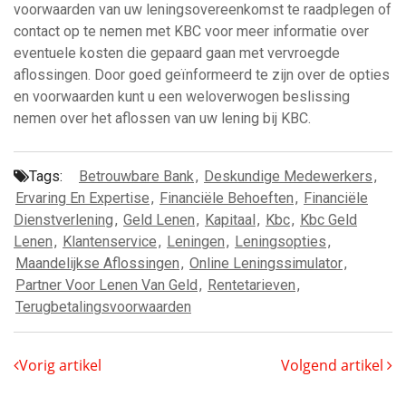
voorwaarden van uw leningsovereenkomst te raadplegen of
contact op te nemen met KBC voor meer informatie over
eventuele kosten die gepaard gaan met vervroegde
aflossingen. Door goed geïnformeerd te zijn over de opties
en voorwaarden kunt u een weloverwogen beslissing
nemen over het aflossen van uw lening bij KBC.
Tags:
Betrouwbare Bank
,
Deskundige Medewerkers
,
Ervaring En Expertise
,
Financiële Behoeften
,
Financiële
Dienstverlening
,
Geld Lenen
,
Kapitaal
,
Kbc
,
Kbc Geld
Lenen
,
Klantenservice
,
Leningen
,
Leningsopties
,
Maandelijkse Aflossingen
,
Online Leningssimulator
,
Partner Voor Lenen Van Geld
,
Rentetarieven
,
Terugbetalingsvoorwaarden
Vorig artikel
Volgend artikel