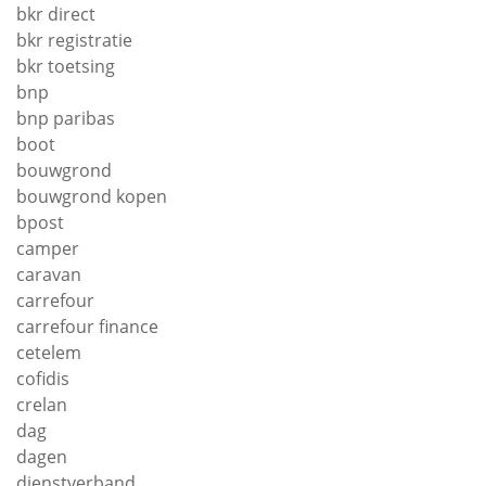
bkr direct
bkr registratie
bkr toetsing
bnp
bnp paribas
boot
bouwgrond
bouwgrond kopen
bpost
camper
caravan
carrefour
carrefour finance
cetelem
cofidis
crelan
dag
dagen
dienstverband