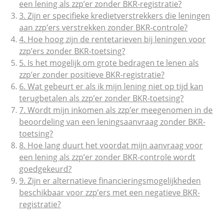
een lening als zzp’er zonder BKR-registratie?
3. Zijn er specifieke kredietverstrekkers die leningen
aan zzp’ers verstrekken zonder BKR-controle?
4. Hoe hoog zijn de rentetarieven bij leningen voor
zzp’ers zonder BKR-toetsing?
5. Is het mogelijk om grote bedragen te lenen als
zzp’er zonder positieve BKR-registratie?
6. Wat gebeurt er als ik mijn lening niet op tijd kan
terugbetalen als zzp’er zonder BKR-toetsing?
7. Wordt mijn inkomen als zzp’er meegenomen in de
beoordeling van een leningsaanvraag zonder BKR-
toetsing?
8. Hoe lang duurt het voordat mijn aanvraag voor
een lening als zzp’er zonder BKR-controle wordt
goedgekeurd?
9. Zijn er alternatieve financieringsmogelijkheden
beschikbaar voor zzp’ers met een negatieve BKR-
registratie?