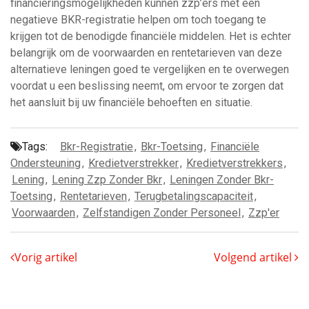
financieringsmogelijkheden kunnen zzp’ers met een
negatieve BKR-registratie helpen om toch toegang te
krijgen tot de benodigde financiële middelen. Het is echter
belangrijk om de voorwaarden en rentetarieven van deze
alternatieve leningen goed te vergelijken en te overwegen
voordat u een beslissing neemt, om ervoor te zorgen dat
het aansluit bij uw financiële behoeften en situatie.
Tags:
Bkr-Registratie
,
Bkr-Toetsing
,
Financiële
Ondersteuning
,
Kredietverstrekker
,
Kredietverstrekkers
,
Lening
,
Lening Zzp Zonder Bkr
,
Leningen Zonder Bkr-
Toetsing
,
Rentetarieven
,
Terugbetalingscapaciteit
,
Voorwaarden
,
Zelfstandigen Zonder Personeel
,
Zzp'er
Vorig artikel
Volgend artikel