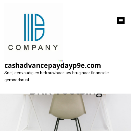
inhoud
gaan
Financiële Opties
voor Zelfstandigen:
cashadvancepaydayp9e.com
Lening ZZP Zonder
Snel, eenvoudig en betrouwbaar: uw brug naar financiële
gemoedsrust.
BKR Toetsing