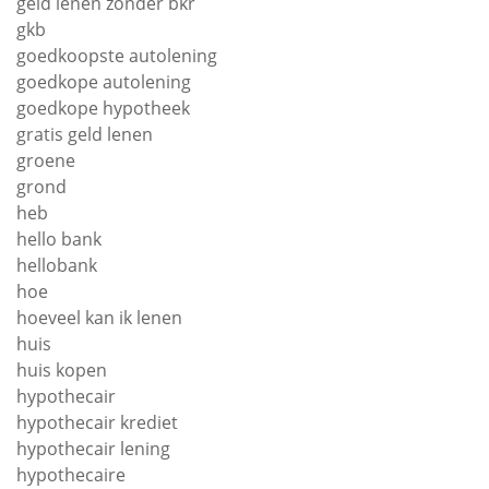
geld lenen zonder bkr
gkb
goedkoopste autolening
goedkope autolening
goedkope hypotheek
gratis geld lenen
groene
grond
heb
hello bank
hellobank
hoe
hoeveel kan ik lenen
huis
huis kopen
hypothecair
hypothecair krediet
hypothecair lening
hypothecaire