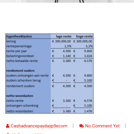
Cashadvancepaydayp9ecom
No Comment Yet