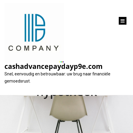
inhoud
gaan
Alles wat u moet
weten over een
cashadvancepaydayp9e.com
onderhandse lening
Snel, eenvoudig en betrouwbaar: uw brug naar financiële
gemoedsrust.
hypotheek