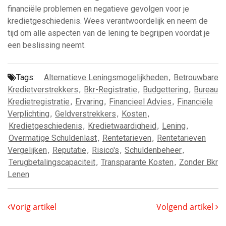
financiële problemen en negatieve gevolgen voor je
kredietgeschiedenis. Wees verantwoordelijk en neem de
tijd om alle aspecten van de lening te begrijpen voordat je
een beslissing neemt.
Tags:
Alternatieve Leningsmogelijkheden
,
Betrouwbare
Kredietverstrekkers
,
Bkr-Registratie
,
Budgettering
,
Bureau
Kredietregistratie
,
Ervaring
,
Financieel Advies
,
Financiële
Verplichting
,
Geldverstrekkers
,
Kosten
,
Kredietgeschiedenis
,
Kredietwaardigheid
,
Lening
,
Overmatige Schuldenlast
,
Rentetarieven
,
Rentetarieven
Vergelijken
,
Reputatie
,
Risico's
,
Schuldenbeheer
,
Terugbetalingscapaciteit
,
Transparante Kosten
,
Zonder Bkr
Lenen
Vorig artikel
Volgend artikel