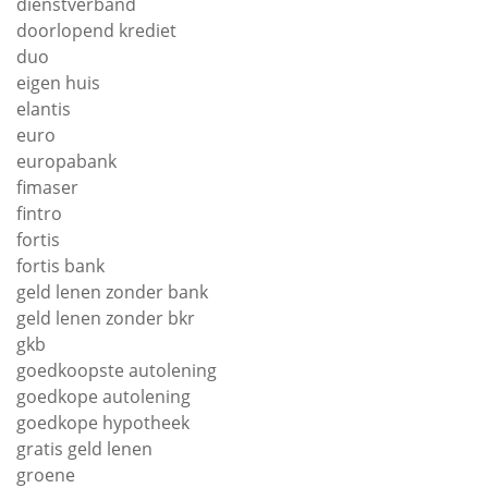
dienstverband
doorlopend krediet
duo
eigen huis
elantis
euro
europabank
fimaser
fintro
fortis
fortis bank
geld lenen zonder bank
geld lenen zonder bkr
gkb
goedkoopste autolening
goedkope autolening
goedkope hypotheek
gratis geld lenen
groene