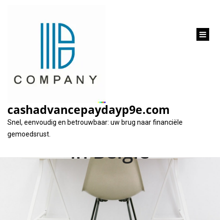
inhoud
gaan
Financiële
Flexibiliteit: Lenen
cashadvancepaydayp9e.com
Zonder BKR Toetsing
Snel, eenvoudig en betrouwbaar: uw brug naar financiële
gemoedsrust.
in België