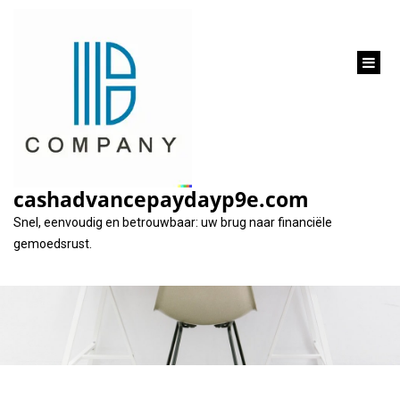
inhoud
gaan
Alles wat u moet
weten over leningen
cashadvancepaydayp9e.com
zonder toetsing
Snel, eenvoudig en betrouwbaar: uw brug naar financiële
gemoedsrust.