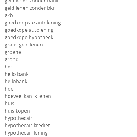
geld lenen zonder bank
geld lenen zonder bkr
gkb
goedkoopste autolening
goedkope autolening
goedkope hypotheek
gratis geld lenen
groene
grond
heb
hello bank
hellobank
hoe
hoeveel kan ik lenen
huis
huis kopen
hypothecair
hypothecair krediet
hypothecair lening