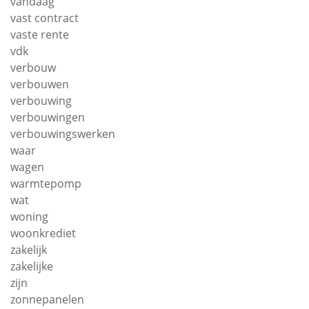
vandaag
vast contract
vaste rente
vdk
verbouw
verbouwen
verbouwing
verbouwingen
verbouwingswerken
waar
wagen
warmtepomp
wat
woning
woonkrediet
zakelijk
zakelijke
zijn
zonnepanelen