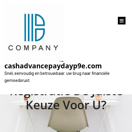
inhoud
gaan
Financiering Zonder
BKR: Is Een Lening
cashadvancepaydayp9e.com
Zonder BKR
Snel, eenvoudig en betrouwbaar: uw brug naar financiële
gemoedsrust.
Registratie De Juiste
Keuze Voor U?