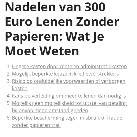
Nadelen van 300
Euro Lenen Zonder
Papieren: Wat Je
Moet Weten
Hogere kosten door rente en administratiekosten
Mogelijk beperkte keuze in kredietverstrekkers
Risico op onduidelijke voorwaarden of verborgen
kosten
Kans op verleiding om meer te lenen dan nodig is
Mogelijk geen mogelijkheid tot uitstel van betaling
bij onvoorziene omstandigheden
Beperkte bescherming tegen misbruik of fraude
zonder papieren trail