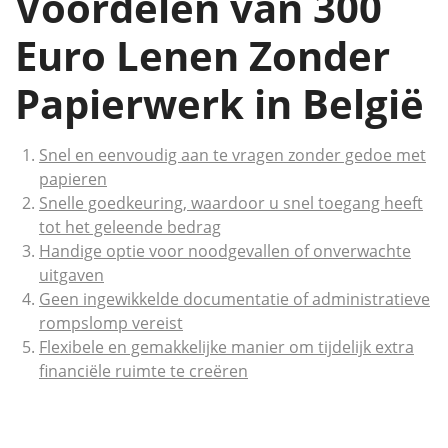
Voordelen van 300
Euro Lenen Zonder
Papierwerk in België
Snel en eenvoudig aan te vragen zonder gedoe met
papieren
Snelle goedkeuring, waardoor u snel toegang heeft
tot het geleende bedrag
Handige optie voor noodgevallen of onverwachte
uitgaven
Geen ingewikkelde documentatie of administratieve
rompslomp vereist
Flexibele en gemakkelijke manier om tijdelijk extra
financiële ruimte te creëren