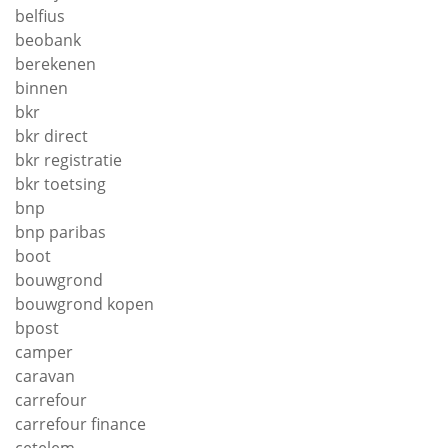
belfius
beobank
berekenen
binnen
bkr
bkr direct
bkr registratie
bkr toetsing
bnp
bnp paribas
boot
bouwgrond
bouwgrond kopen
bpost
camper
caravan
carrefour
carrefour finance
cetelem