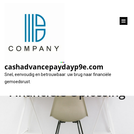
inhoud
gaan
Lenen van 300 euro
zonder papieren:
cashadvancepaydayp9e.com
Snelle en Eenvoudige
Snel, eenvoudig en betrouwbaar: uw brug naar financiële
gemoedsrust.
Financiële Oplossing