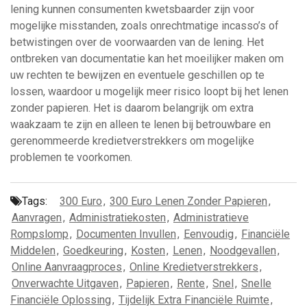
lening kunnen consumenten kwetsbaarder zijn voor
mogelijke misstanden, zoals onrechtmatige incasso’s of
betwistingen over de voorwaarden van de lening. Het
ontbreken van documentatie kan het moeilijker maken om
uw rechten te bewijzen en eventuele geschillen op te
lossen, waardoor u mogelijk meer risico loopt bij het lenen
zonder papieren. Het is daarom belangrijk om extra
waakzaam te zijn en alleen te lenen bij betrouwbare en
gerenommeerde kredietverstrekkers om mogelijke
problemen te voorkomen.
Tags:
300 Euro
,
300 Euro Lenen Zonder Papieren
,
Aanvragen
,
Administratiekosten
,
Administratieve
Rompslomp
,
Documenten Invullen
,
Eenvoudig
,
Financiële
Middelen
,
Goedkeuring
,
Kosten
,
Lenen
,
Noodgevallen
,
Online Aanvraagproces
,
Online Kredietverstrekkers
,
Onverwachte Uitgaven
,
Papieren
,
Rente
,
Snel
,
Snelle
Financiële Oplossing
,
Tijdelijk Extra Financiële Ruimte
,