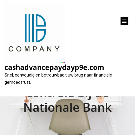
inhoud
gaan
Risico’s en
overwegingen bij een
cashadvancepaydayp9e.com
lening zonder
Snel, eenvoudig en betrouwbaar: uw brug naar financiële
gemoedsrust.
controle bij de
Nationale Bank