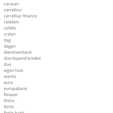
caravan
carrefour
carrefour finance
cetelem
cofidis
crelan
dag
dagen
dienstverband
doorlopend krediet
duo
eigen huis
elantis
euro
europabank
fimaser
fintro
fortis
fortis bank