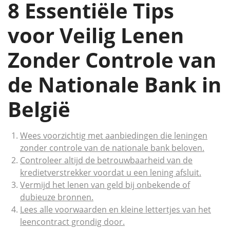
8 Essentiële Tips
voor Veilig Lenen
Zonder Controle van
de Nationale Bank in
België
Wees voorzichtig met aanbiedingen die leningen
zonder controle van de nationale bank beloven.
Controleer altijd de betrouwbaarheid van de
kredietverstrekker voordat u een lening afsluit.
Vermijd het lenen van geld bij onbekende of
dubieuze bronnen.
Lees alle voorwaarden en kleine lettertjes van het
leencontract grondig door.