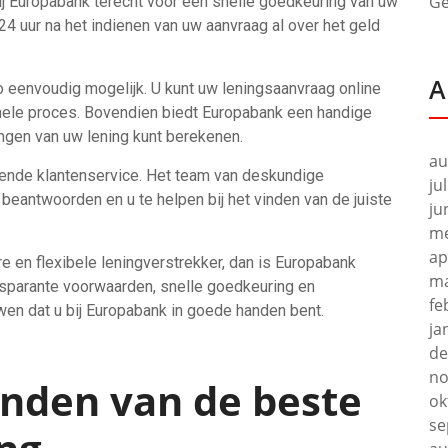
Ge
bij Europabank terecht voor een snelle goedkeuring van uw
 24 uur na het indienen van uw aanvraag al over het geld
A
 eenvoudig mogelijk. U kunt uw leningsaanvraag online
 hele proces. Bovendien biedt Europabank een handige
ngen van uw lening kunt berekenen.
au
ekende klantenservice. Het team van deskundige
ju
beantwoorden en u te helpen bij het vinden van de juiste
ju
me
ap
e en flexibele leningverstrekker, dan is Europabank
ma
sparante voorwaarden, snelle goedkeuring en
fe
uwen dat u bij Europabank in goede handen bent.
ja
de
no
vinden van de beste
ok
se