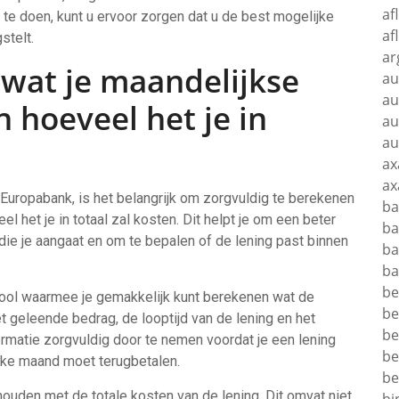
af
 te doen, kunt u ervoor zorgen dat u de best mogelijke
af
stelt.
ar
 wat je maandelijkse
au
au
en hoeveel het je in
au
au
ax
ax
j Europabank, is het belangrijk om zorgvuldig te berekenen
ba
l het je in totaal zal kosten. Dit helpt je om een beter
ba
n die je aangaat en om te bepalen of de lening past binnen
ba
ba
be
tool waarmee je gemakkelijk kunt berekenen wat de
be
et geleende bedrag, de looptijd van de lening en het
be
ormatie zorgvuldig door te nemen voordat je een lening
be
elke maand moet terugbetalen.
be
houden met de totale kosten van de lening. Dit omvat niet