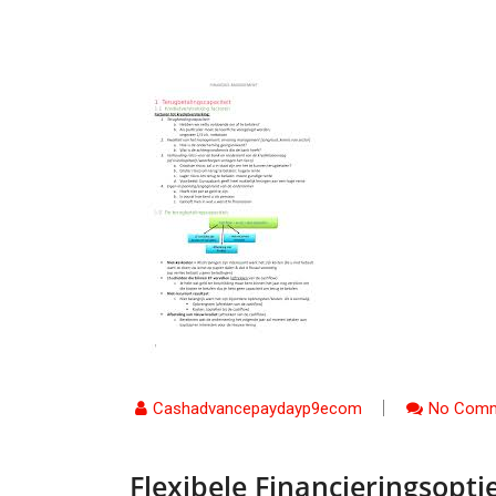
Cashadvancepaydayp9ecom
No Comm
Flexibele Financieringsopt