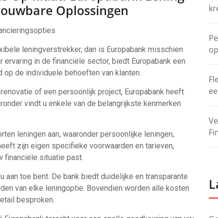
rouwbare Oplossingen
kr
nancieringsopties
Pe
op
xibele leningverstrekker, dan is Europabank misschien
r ervaring in de financiële sector, biedt Europabank een
d op de individuele behoeften van klanten.
Fl
ee
srenovatie of een persoonlijk project, Europabank heeft
eronder vindt u enkele van de belangrijkste kenmerken
Ve
Fi
orten leningen aan, waaronder persoonlijke leningen,
heeft zijn eigen specifieke voorwaarden en tarieven,
 financiële situatie past.
 u aan toe bent. De bank biedt duidelijke en transparante
L
rden van elke leningoptie. Bovendien worden alle kosten
detail besproken.