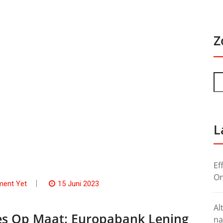
Z
L
Ef
On
ent Yet
15 Juni 2023
Al
ies Op Maat: Europabank Lening
na