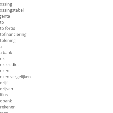
lossing
lossingstabel
genta
to
to fortis
tofinanciering
tolening
a
a bank
nk
nk krediet
nken
nken vergelijken
drijf
drijven
lfius
obank
rekenen