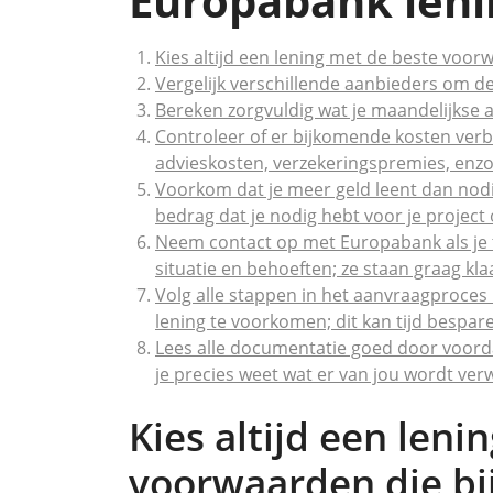
Europabank leni
Kies altijd een lening met de beste voorw
Vergelijk verschillende aanbieders om de
Bereken zorgvuldig wat je maandelijkse afb
Controleer of er bijkomende kosten verbo
advieskosten, verzekeringspremies, enzo
Voorkom dat je meer geld leent dan nodig
bedrag dat je nodig hebt voor je project o
Neem contact op met Europabank als je tw
situatie en behoeften; ze staan graag kl
Volg alle stappen in het aanvraagproce
lening te voorkomen; dit kan tijd bespar
Lees alle documentatie goed door voord
je precies weet wat er van jou wordt ve
Kies altijd een leni
voorwaarden die bij