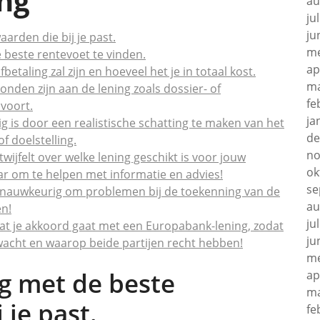
ng
au
ju
ju
aarden die bij je past.
me
 beste rentevoet te vinden.
ap
etaling zal zijn en hoeveel het je in totaal kost.
ma
nden zijn aan de lening zoals dossier- of
fe
voort.
ja
 is door een realistische schatting te maken van het
de
f doelstelling.
no
ijfelt over welke lening geschikt is voor jouw
ok
aar om te helpen met informatie en advies!
se
s nauwkeurig om problemen bij de toekenning van de
au
en!
ju
at je akkoord gaat met een Europabank-lening, zodat
ju
rwacht en waarop beide partijen recht hebben!
me
ng met de beste
ap
ma
 je past.
fe