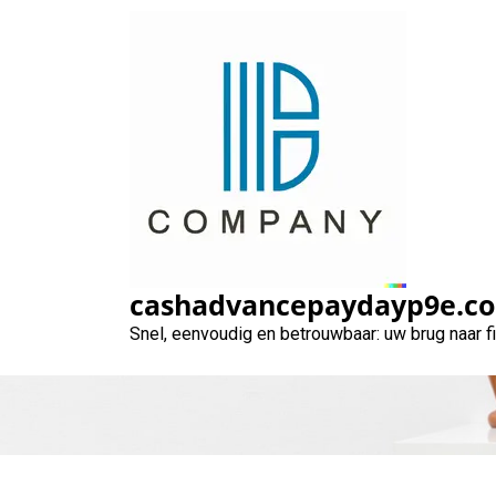
Naar
de
inhoud
gaan
Flexibele financ
biedt trans
cashadvancepaydayp9e.c
Snel, eenvoudig en betrouwbaar: uw brug naar 