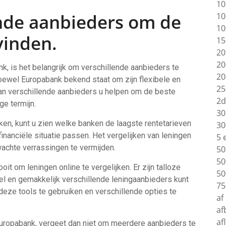
10
ende aanbieders om de
10
10
vinden.
15
20
20
nk, is het belangrijk om verschillende aanbieders te
20
oewel Europabank bekend staat om zijn flexibele en
25
 van verschillende aanbieders u helpen om de beste
2d
ge termijn.
30
ken, kunt u zien welke banken de laagste rentetarieven
30
nanciële situatie passen. Het vergelijken van leningen
5 
achte verrassingen te vermijden.
50
50
t om leningen online te vergelijken. Er zijn talloze
50
l en gemakkelijk verschillende leningaanbieders kunt
75
 deze tools te gebruiken en verschillende opties te
af
af
af
 Europabank, vergeet dan niet om meerdere aanbieders te