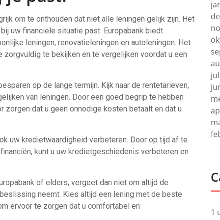
ja
de
rijk om te onthouden dat niet alle leningen gelijk zijn. Het
no
 bij uw financiële situatie past. Europabank biedt
ok
onlijke leningen, renovatieleningen en autoleningen. Het
se
 zorgvuldig te bekijken en te vergelijken voordat u een
au
ju
besparen op de lange termijn. Kijk naar de rentetarieven,
ju
rgelijken van leningen. Door een goed begrip te hebben
me
or zorgen dat u geen onnodige kosten betaalt en dat u
ap
ma
fe
ok uw kredietwaardigheid verbeteren. Door op tijd af te
financiën, kunt u uw kredietgeschiedenis verbeteren en
C
uropabank of elders, vergeet dan niet om altijd de
beslissing neemt. Kies altijd een lening met de beste
 om ervoor te zorgen dat u comfortabel en
1 