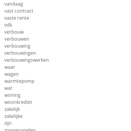
vandaag
vast contract
vaste rente
vdk
verbouw
verbouwen
verbouwing
verbouwingen
verbouwingswerken
waar
wagen
warmtepomp
wat
woning
woonkrediet
zakelijk
zakelijke
zijn
zonnepanelen