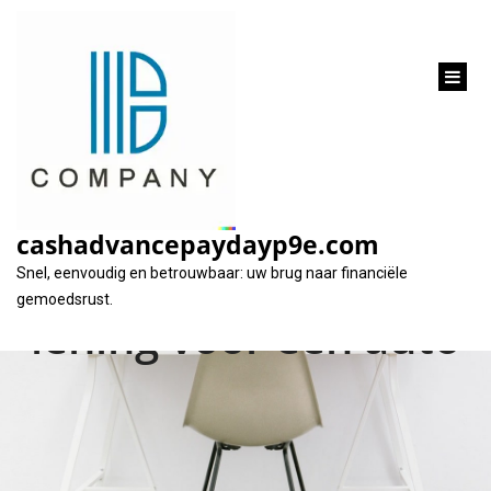
inhoud
gaan
Alles wat je moet
weten over het
cashadvancepaydayp9e.com
afsluiten van een
Snel, eenvoudig en betrouwbaar: uw brug naar financiële
gemoedsrust.
lening voor een auto