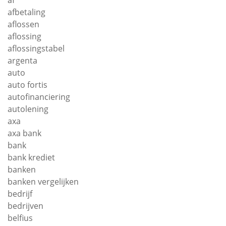
af
afbetaling
aflossen
aflossing
aflossingstabel
argenta
auto
auto fortis
autofinanciering
autolening
axa
axa bank
bank
bank krediet
banken
banken vergelijken
bedrijf
bedrijven
belfius