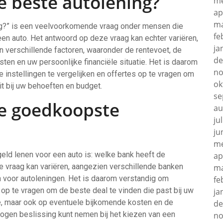
e beste autolening?
me
ap
ma
ng?” is een veelvoorkomende vraag onder mensen die
fe
en auto. Het antwoord op deze vraag kan echter variëren,
ja
n verschillende factoren, waaronder de rentevoet, de
de
sten en uw persoonlijke financiële situatie. Het is daarom
no
 instellingen te vergelijken en offertes op te vragen om
ok
it bij uw behoeften en budget.
se
de goedkoopste
au
ju
ju
me
eld lenen voor een auto is: welke bank heeft de
ap
 vraag kan variëren, aangezien verschillende banken
ma
n voor autoleningen. Het is daarom verstandig om
fe
 op te vragen om de beste deal te vinden die past bij uw
ja
nte, maar ook op eventuele bijkomende kosten en de
de
rwogen beslissing kunt nemen bij het kiezen van een
no