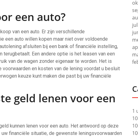
ok
se
oor een auto?
au
ju
koop van een auto. Er zijn verschillende
ju
ie een auto willen kopen maar niet over voldoende
me
tolening afsluiten bij een bank of financiële instelling,
ap
en terugbetaalt. Een andere optie is het leasen van een
ma
bruik van de wagen zonder eigenaar te worden. Het is
fe
e voorwaarden en kosten van de lening voordat u besluit
erwogen keuze kunt maken die past bij uw financiële
C
te geld lenen voor een
1 
10
10
geld kunnen lenen voor een auto. Het antwoord op deze
10
ls uw financiële situatie, de gewenste leningsvoorwaarden