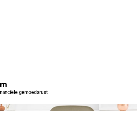
et weten over geld lene
om
financiële gemoedsrust.