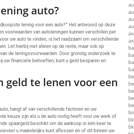
au
ening auto?
au
au
oedkoopste lening voor een auto?” Het antwoord op deze
au
 en voorwaarden van autoleningen kunnen verschillen per
ax
voor uw auto te vinden, is het raadzaam om verschillende
ax
en. Let hierbij niet alleen op de rente, maar ook op
ba
t van de leningsvoorwaarden. Door grondig onderzoek te
ba
bij uw financiële behoeften, kunt u geld besparen en
ba
ba
be
m geld te lenen voor een
be
be
be
be
auto, hangt af van verschillende factoren en uw
bi
oede keuze zijn als u de auto nodig heeft voor uw werk of
bk
ende spaargeld beschikt om de aankoop in één keer te
bk
oeveel u maandelijks kunt aflossen en of dit binnen uw