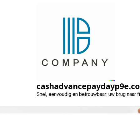
Naar
de
inhoud
gaan
Alles wat u mo
cashadvancepaydayp9e.c
Snel, eenvoudig en betrouwbaar: uw brug naar 