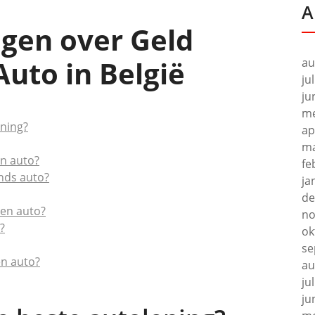
A
agen over Geld
uto in België
au
ju
ju
me
ning?
ap
ma
en auto?
fe
nds auto?
ja
de
een auto?
no
?
ok
se
en auto?
au
ju
ju