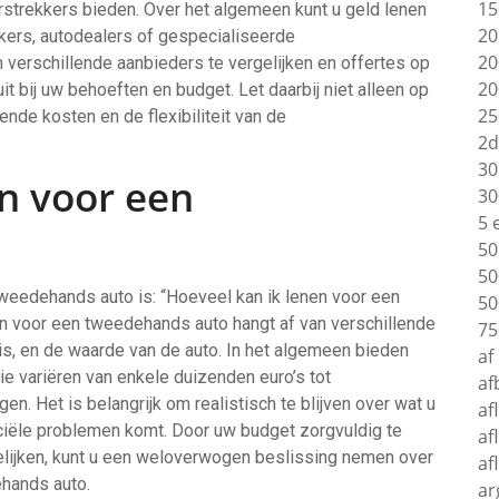
15
erstrekkers bieden. Over het algemeen kunt u geld lenen
20
kkers, autodealers of gespecialiseerde
20
 verschillende aanbieders te vergelijken en offertes op
20
t bij uw behoeften en budget. Let daarbij niet alleen op
25
nde kosten en de flexibiliteit van de
2d
30
n voor een
30
5 
50
50
tweedehands auto is: “Hoeveel kan ik lenen voor een
50
n voor een tweedehands auto hangt af van verschillende
75
is, en de waarde van de auto. In het algemeen bieden
af
die variëren van enkele duizenden euro’s tot
af
n. Het is belangrijk om realistisch te blijven over wat u
af
anciële problemen komt. Door uw budget zorgvuldig te
af
gelijken, kunt u een weloverwogen beslissing nemen over
af
hands auto.
ar