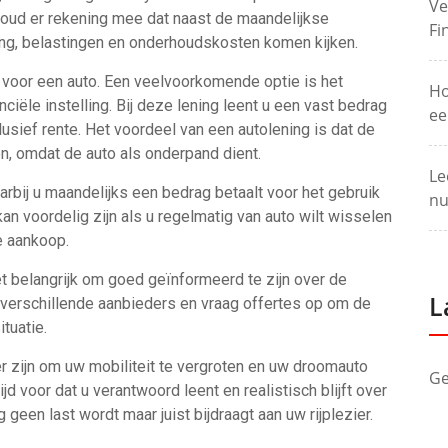
Ve
Houd er rekening mee dat naast de maandelijkse
Fi
ng, belastingen en onderhoudskosten komen kijken.
n voor een auto. Een veelvoorkomende optie is het
Ho
nciële instelling. Bij deze lening leent u een vast bedrag
ee
clusief rente. Het voordeel van een autolening is dat de
en, omdat de auto als onderpand dient.
Le
arbij u maandelijks een bedrag betaalt voor het gebruik
nu
an voordelig zijn als u regelmatig van auto wilt wisselen
e aankoop.
et belangrijk om goed geïnformeerd te zijn over de
L
 verschillende aanbieders en vraag offertes op om de
ituatie.
r zijn om uw mobiliteit te vergroten en uw droomauto
Ge
ijd voor dat u verantwoord leent en realistisch blijft over
 geen last wordt maar juist bijdraagt aan uw rijplezier.