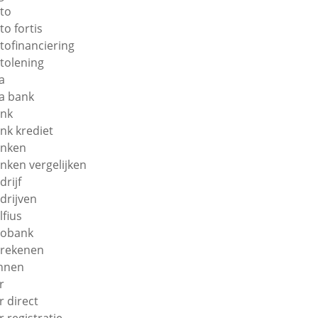
to
to fortis
tofinanciering
tolening
a
a bank
nk
nk krediet
nken
nken vergelijken
drijf
drijven
lfius
obank
rekenen
nnen
r
r direct