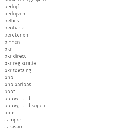
bedrijf
bedrijven
belfius
beobank
berekenen
binnen
bkr
bkr direct
bkr registratie
bkr toetsing
bnp
bnp paribas
boot
bouwgrond
bouwgrond kopen
bpost
camper
caravan