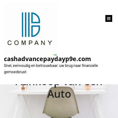
inhoud
gaan
Financier uw
Droomauto: Geld
cashadvancepaydayp9e.com
Lenen voor de
Snel, eenvoudig en betrouwbaar: uw brug naar financiële
gemoedsrust.
Aankoop van een
Auto