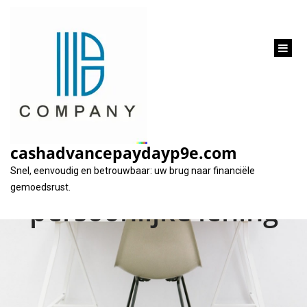
inhoud
gaan
Alles wat u moet
weten over het
cashadvancepaydayp9e.com
afsluiten van een
Snel, eenvoudig en betrouwbaar: uw brug naar financiële
gemoedsrust.
persoonlijke lening