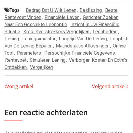
Tags:
Bedrag Dat U Wilt Lenen
,
Beslissing
,
Beste
Rentevoet Vinden
,
Financiële Leven
,
Gerichter Zoeken
Naar Een Geschikte Leenoptie
,
Inzicht In Uw Financiële
Situatie
,
Kredietverstrekkers Vergelijken
,
Leenbedrag
,
Lening
,
Leningsimulator
,
Looptijd Van De Lening
,
Looptijd
Van De Lening Bepalen
,
Maandelijkse Aflossingen
,
Online
Tool
,
Parameters
,
Persoonlijke Financiële Gegevens
,
Rentevoet
,
Simuleren Lening
,
Verborgen Kosten En Extra's
Ontdekken
,
Vergelijken
Vorig artikel
Volgend artikel
Een reactie achterlaten