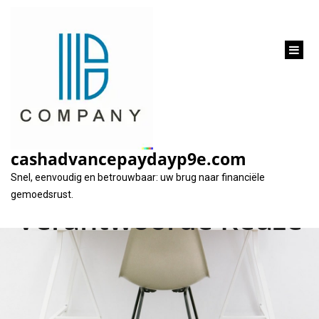
inhoud
gaan
Financiële Zekerheid:
Simuleer uw Lening
cashadvancepaydayp9e.com
voor een
Snel, eenvoudig en betrouwbaar: uw brug naar financiële
gemoedsrust.
Verantwoorde Keuze