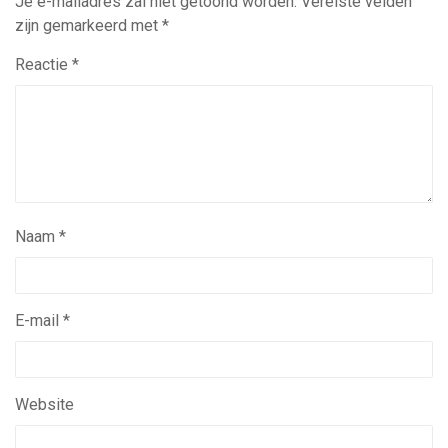
Je e-mailadres zal niet getoond worden.
Vereiste velden
zijn gemarkeerd met
*
Reactie
*
Naam
*
E-mail
*
Website