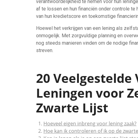
verantwoordelijkheid te nemen voor hun lening
af ​​te lossen en hun financiën onder controle 
van hun kredietscore en toekomstige financieri
Hoewel het verkrijgen van een lening als zelfstan
onmogelijk. Met zorgvuldige planning en overw
nog steeds manieren vinden om de nodige financ
streven.
20 Veelgestelde
Leningen voor Z
Zwarte Lijst
Hoeveel eigen inbreng voor lening zaak?
Hoe kan ik controleren of ik op de zwarte 