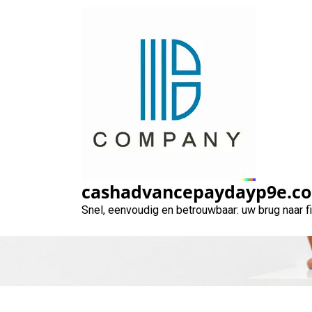
Naar
de
inhoud
gaan
Financiering 
cashadvancepaydayp9e.c
Snel, eenvoudig en betrouwbaar: uw brug naar 