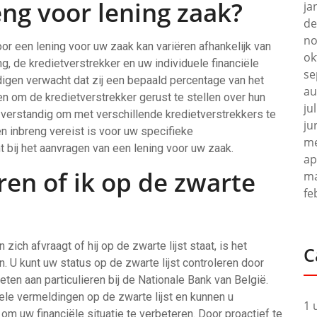
ng voor lening zaak?
ja
de
no
or een lening voor uw zaak kan variëren afhankelijk van
ok
ng, de kredietverstrekker en uw individuele financiële
se
digen verwacht dat zij een bepaald percentage van het
au
en om de kredietverstrekker gerust te stellen over hun
ju
is verstandig om met verschillende kredietverstrekkers te
ju
n inbreng vereist is voor uw specifieke
me
 bij het aanvragen van een lening voor uw zaak.
ap
ren of ik op de zwarte
ma
fe
zich afvraagt of hij op de zwarte lijst staat, is het
C
n. U kunt uw status op de zwarte lijst controleren door
ten aan particulieren bij de Nationale Bank van België.
uele vermeldingen op de zwarte lijst en kunnen u
1 
om uw financiële situatie te verbeteren. Door proactief te