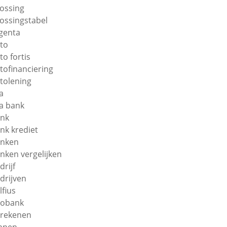
lossing
lossingstabel
genta
to
to fortis
tofinanciering
tolening
a
a bank
nk
nk krediet
nken
nken vergelijken
drijf
drijven
lfius
obank
rekenen