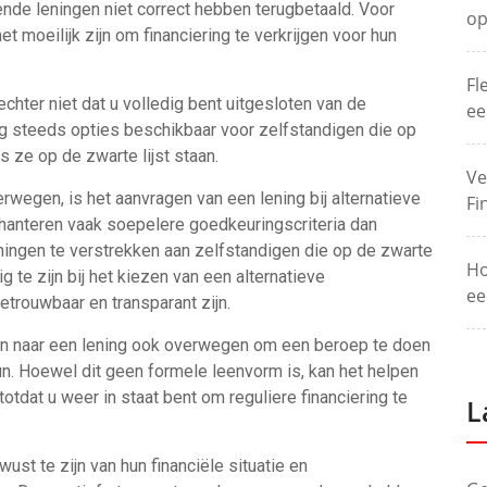
de leningen niet correct hebben terugbetaald. Voor
op
et moeilijk zijn om financiering te verkrijgen voor hun
Fl
 echter niet dat u volledig bent uitgesloten van de
ee
nog steeds opties beschikbaar voor zelfstandigen die op
s ze op de zwarte lijst staan.
Ve
wegen, is het aanvragen van een lening bij alternatieve
Fi
 hanteren vaak soepelere goedkeuringscriteria dan
eningen te verstrekken aan zelfstandigen die op de zwarte
Ho
ig te zijn bij het kiezen van een alternatieve
ee
etrouwbaar en transparant zijn.
jn naar een lening ook overwegen om een beroep te doen
un. Hoewel dit geen formele leenvorm is, kan het helpen
totdat u weer in staat bent om reguliere financiering te
L
ust te zijn van hun financiële situatie en