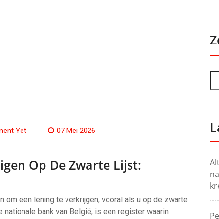
Z
L
ent Yet
07 Mei 2026
igen Op De Zwarte Lijst:
Al
na
kr
n om een lening te verkrijgen, vooral als u op de zwarte
de nationale bank van België, is een register waarin
Pe