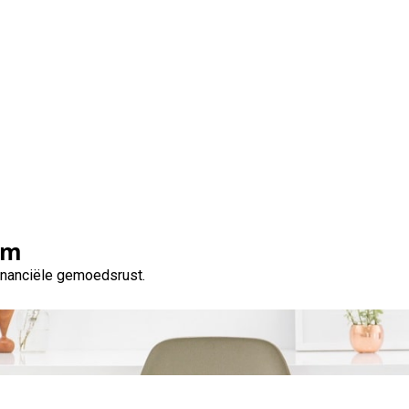
voor zelfstandigen op de
Mogelijkheden en tips
om
financiële gemoedsrust.