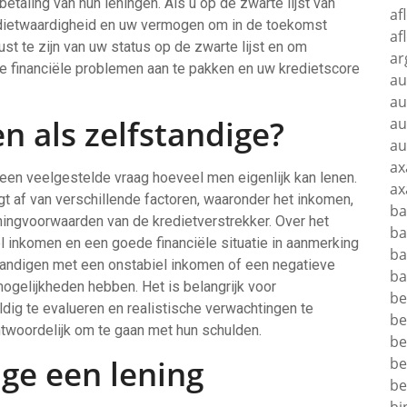
taling van hun leningen. Als u op de zwarte lijst van
af
redietwaardigheid en uw vermogen om in de toekomst
af
ust te zijn van uw status op de zwarte lijst en om
ar
financiële problemen aan te pakken en uw kredietscore
au
au
n als zelfstandige?
au
au
ax
s een veelgestelde vraag hoeveel men eigenlijk kan lenen.
ax
gt af van verschillende factoren, waaronder het inkomen,
ba
ningvoorwaarden van de kredietverstrekker. Over het
ba
 inkomen en een goede financiële situatie in aanmerking
ba
tandigen met een onstabiel inkomen of een negatieve
ba
ogelijkheden hebben. Het is belangrijk voor
be
ldig te evalueren en realistische verwachtingen te
be
twoordelijk om te gaan met hun schulden.
be
ige een lening
be
be