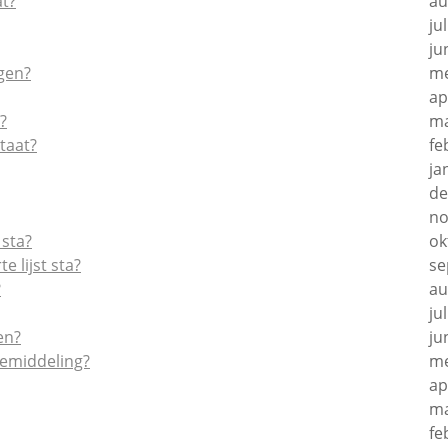
at?
au
ju
ju
agen?
me
ap
?
ma
staat?
fe
ja
de
no
 sta?
ok
e lijst sta?
se
?
au
ju
en?
ju
dbemiddeling?
me
ap
ma
fe