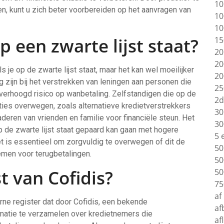
10
ren, kunt u zich beter voorbereiden op het aanvragen van
10
10
op een zwarte lijst staat?
15
20
20
ls je op de zwarte lijst staat, maar het kan wel moeilijker
20
ig zijn bij het verstrekken van leningen aan personen die
25
n verhoogd risico op wanbetaling. Zelfstandigen die op de
2d
pties overwegen, zoals alternatieve kredietverstrekkers
30
deren van vrienden en familie voor financiële steun. Het
30
op de zwarte lijst staat gepaard kan gaan met hogere
5 
t is essentieel om zorgvuldig te overwegen of dit de
50
emen voor terugbetalingen.
50
st van Cofidis?
50
75
af
terne register dat door Cofidis, een bekende
af
rmatie te verzamelen over kredietnemers die
af