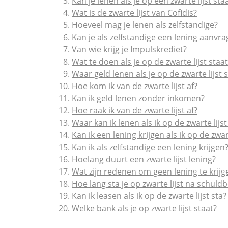
Kan je lenen als je op een zwarte lijst sta
Wat is de zwarte lijst van Cofidis?
Hoeveel mag je lenen als zelfstandige?
Kan je als zelfstandige een lening aanvr
Van wie krijg je Impulskrediet?
Wat te doen als je op de zwarte lijst staat
Waar geld lenen als je op de zwarte lijst 
Hoe kom ik van de zwarte lijst af?
Kan ik geld lenen zonder inkomen?
Hoe raak ik van de zwarte lijst af?
Waar kan ik lenen als ik op de zwarte lijst
Kan ik een lening krijgen als ik op de zwart
Kan ik als zelfstandige een lening krijgen
Hoelang duurt een zwarte lijst lening?
Wat zijn redenen om geen lening te krijg
Hoe lang sta je op zwarte lijst na schul
Kan ik leasen als ik op de zwarte lijst sta?
Welke bank als je op zwarte lijst staat?