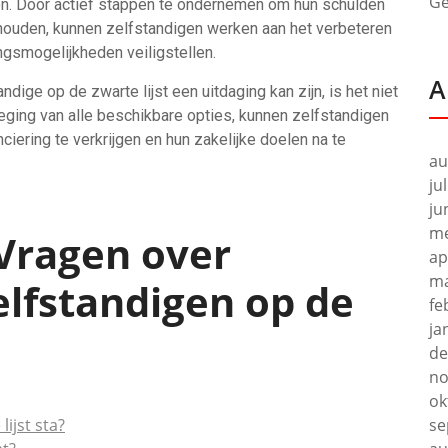
Ge
en. Door actief stappen te ondernemen om hun schulden
te houden, kunnen zelfstandigen werken aan het verbeteren
ngsmogelijkheden veiligstellen.
A
dige op de zwarte lijst een uitdaging kan zijn, is het niet
eging van alle beschikbare opties, kunnen zelfstandigen
iering te verkrijgen en hun zakelijke doelen na te
au
ju
ju
me
 Vragen over
ap
ma
elfstandigen op de
fe
ja
de
no
ok
lijst sta?
se