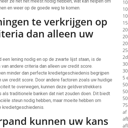
nneer ze het het meest nodig hebben, wat kan helpen om
10
nnen en weer op de goede weg te komen.
10
10
ingen te verkrijgen op
15
20
iteria dan alleen uw
20
20
25
2d
een lening nodig en op de zwarte lijst staan, is de
30
van andere criteria dan alleen uw credit score.
30
een minder dan perfecte kredietgeschiedenis begrijpen
5 
n uw credit score. Door andere factoren zoals uw huidige
50
citeit te overwegen, kunnen deze geldverstrekkers
50
s als traditionele banken dat niet zouden doen. Dit biedt
50
nciële steun nodig hebben, maar moeite hebben om
75
 kredietgeschiedenis.
af
rpand kunnen uw kans
af
af