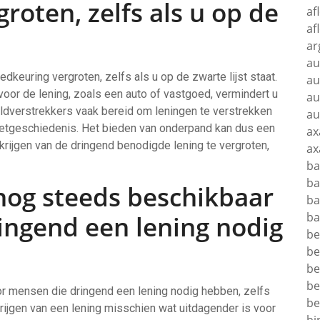
roten, zelfs als u op de
af
af
ar
au
euring vergroten, zelfs als u op de zwarte lijst staat.
au
voor de lening, zoals een auto of vastgoed, vermindert u
au
geldverstrekkers vaak bereid om leningen te verstrekken
au
etgeschiedenis. Het bieden van onderpand kan dus een
ax
krijgen van de dringend benodigde lening te vergroten,
ax
ba
ba
 nog steeds beschikbaar
ba
ba
ingend een lening nodig
be
be
be
be
or mensen die dringend een lening nodig hebben, zelfs
be
krijgen van een lening misschien wat uitdagender is voor