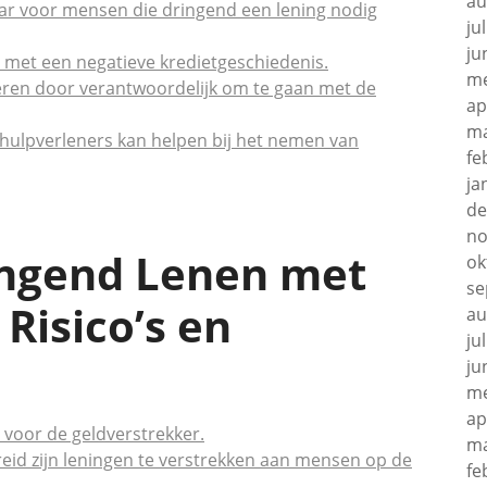
au
aar voor mensen die dringend een lening nodig
ju
ju
fs met een negatieve kredietgeschiedenis.
me
teren door verantwoordelijk om te gaan met de
ap
ma
dhulpverleners kan helpen bij het nemen van
fe
ja
de
no
ingend Lenen met
ok
se
 Risico’s en
au
ju
ju
me
ap
 voor de geldverstrekker.
ma
reid zijn leningen te verstrekken aan mensen op de
fe