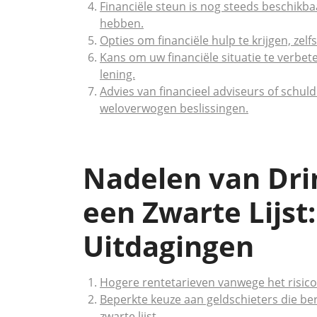
Financiële steun is nog steeds beschikb
hebben.
Opties om financiële hulp te krijgen, zel
Kans om uw financiële situatie te verbe
lening.
Advies van financieel adviseurs of schul
weloverwogen beslissingen.
Nadelen van Dr
een Zwarte Lijst:
Uitdagingen
Hogere rentetarieven vanwege het risico
Beperkte keuze aan geldschieters die be
zwarte lijst.