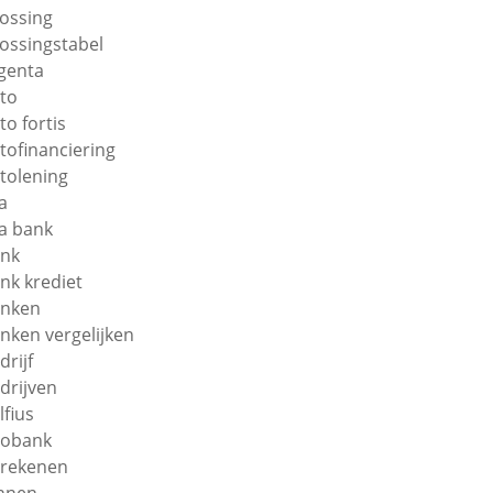
lossing
lossingstabel
genta
to
to fortis
tofinanciering
tolening
a
a bank
nk
nk krediet
nken
nken vergelijken
drijf
drijven
lfius
obank
rekenen