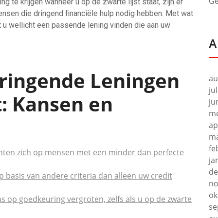
Ge
g te krijgen wanneer u op de zwarte lijst staat, zijn er
sen die dringend financiële hulp nodig hebben. Met wat
 u wellicht een passende lening vinden die aan uw
A
ringende Leningen
au
ju
t: Kansen en
ju
me
ap
ma
fe
ichten zich op mensen met een minder dan perfecte
ja
de
p basis van andere criteria dan alleen uw credit
no
ok
op goedkeuring vergroten, zelfs als u op de zwarte
se