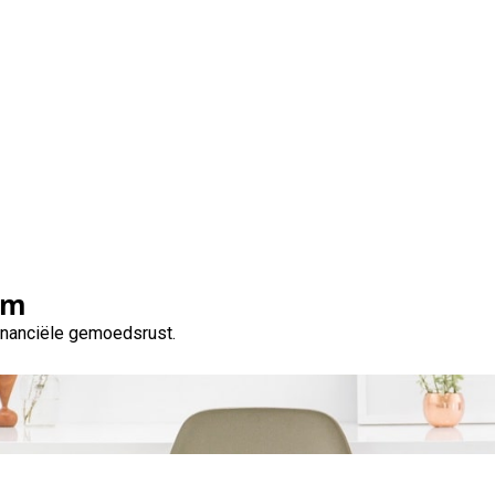
 nodig maar op zwarte 
opties hier!
om
financiële gemoedsrust.