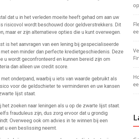
op
estal dat u in het verleden moeite heeft gehad om aan uw
Fl
 als risicovol wordt beschouwd door geldverstrekkers. Dit
ee
n, maar er zijn alternatieve opties die u kunt overwegen.
st is het aanvragen van een lening bij gespecialiseerde
Ve
n met een minder dan perfecte kredietgeschiedenis. Deze
Fi
e u wordt geconfronteerd en kunnen bereid zijn om
eria dan alleen uw credit score.
Ho
 met onderpand, waarbij u iets van waarde gebruikt als
ee
risico voor de geldschieter te verminderen en uw kansen
warte lijst staat.
ij het zoeken naar leningen als u op de zwarte lijst staat.
fs frauduleus zijn, dus zorg ervoor dat u grondig
L
indt. Overweeg ook om advies in te winnen bij een
at u een beslissing neemt.