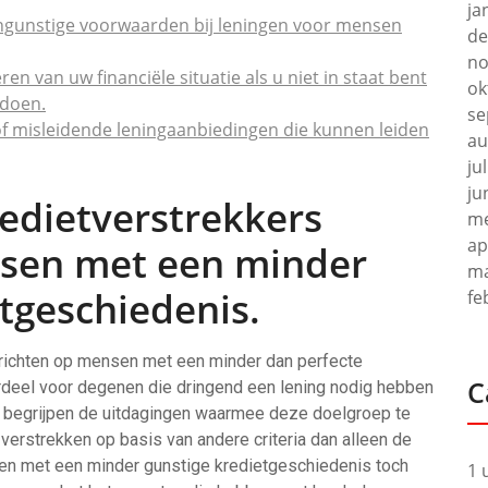
ja
ngunstige voorwaarden bij leningen voor mensen
de
no
en van uw financiële situatie als u niet in staat bent
ok
ldoen.
se
 of misleidende leningaanbiedingen die kunnen leiden
au
ju
ju
edietverstrekkers
me
ap
nsen met een minder
ma
tgeschiedenis.
fe
 richten op mensen met een minder dan perfecte
C
rdeel voor degenen die dringend een lening nodig hebben
rs begrijpen de uitdagingen waarmee deze doelgroep te
verstrekken op basis van andere criteria dan alleen de
nsen met een minder gunstige kredietgeschiedenis toch
1 