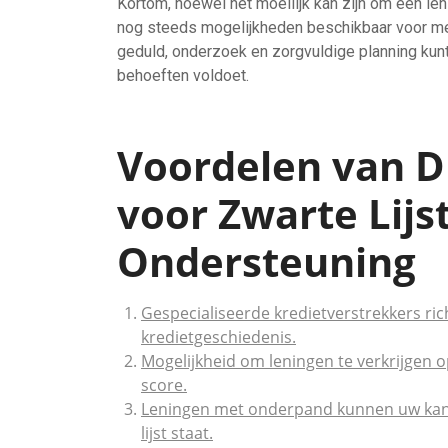
Kortom, hoewel het moeilijk kan zijn om een lenin
nog steeds mogelijkheden beschikbaar voor men
geduld, onderzoek en zorgvuldige planning kunt
behoeften voldoet.
Voordelen van D
voor Zwarte Lijs
Ondersteuning
Gespecialiseerde kredietverstrekkers r
kredietgeschiedenis.
Mogelijkheid om leningen te verkrijgen o
score.
Leningen met onderpand kunnen uw kans 
lijst staat.