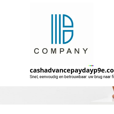
Naar
de
inhoud
gaan
Dringend lening
cashadvancepaydayp9e.c
Snel, eenvoudig en betrouwbaar: uw brug naar 