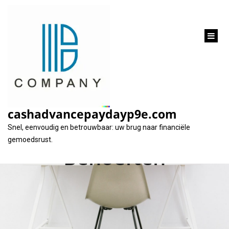
inhoud
gaan
Ontdek de Voordelen
van Online Lenigen
cashadvancepaydayp9e.com
voor uw Financiële
Snel, eenvoudig en betrouwbaar: uw brug naar financiële
gemoedsrust.
Behoeften