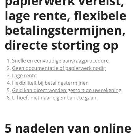
papierwerk vereist,
lage rente, flexibele
betalingstermijnen,
directe storting op
Snelle en eenvoudige aanvraagprocedure
Geen documentatie of papierwerk nodig
Lage rente
Flexibiliteit bij betalingstermijnen
Geld kan direct worden gestort op uw rekening
U hoeft niet naar eigen bank te gaan
5 nadelen van online