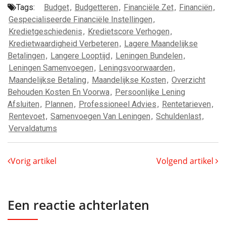
Tags:
Budget
,
Budgetteren
,
Financiële Zet
,
Financiën
,
Gespecialiseerde Financiële Instellingen
,
Kredietgeschiedenis
,
Kredietscore Verhogen
,
Kredietwaardigheid Verbeteren
,
Lagere Maandelijkse
Betalingen
,
Langere Looptijd
,
Leningen Bundelen
,
Leningen Samenvoegen
,
Leningsvoorwaarden
,
Maandelijkse Betaling
,
Maandelijkse Kosten
,
Overzicht
Behouden Kosten En Voorwa
,
Persoonlijke Lening
Afsluiten
,
Plannen
,
Professioneel Advies
,
Rentetarieven
,
Rentevoet
,
Samenvoegen Van Leningen
,
Schuldenlast
,
Vervaldatums
Vorig artikel
Volgend artikel
Een reactie achterlaten