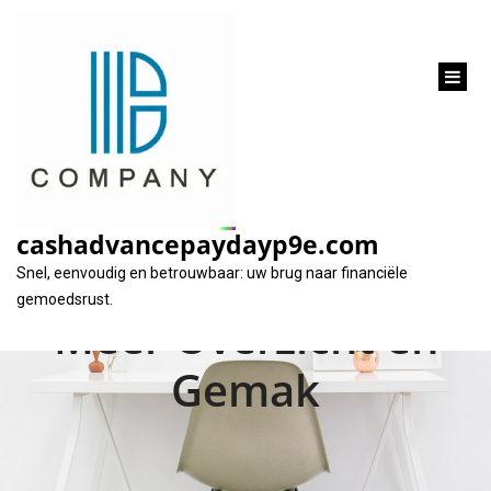
inhoud
gaan
Financiële Rust:
Leningen
cashadvancepaydayp9e.com
Samenvoegen voor
Snel, eenvoudig en betrouwbaar: uw brug naar financiële
gemoedsrust.
Meer Overzicht en
Gemak