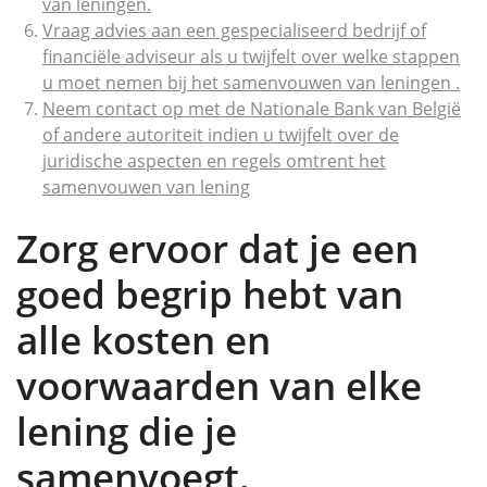
van leningen.
Vraag advies aan een gespecialiseerd bedrijf of
financiële adviseur als u twijfelt over welke stappen
u moet nemen bij het samenvouwen van leningen .
Neem contact op met de Nationale Bank van België
of andere autoriteit indien u twijfelt over de
juridische aspecten en regels omtrent het
samenvouwen van lening
Zorg ervoor dat je een
goed begrip hebt van
alle kosten en
voorwaarden van elke
lening die je
samenvoegt.