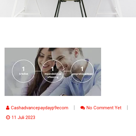
Cashadvancepaydayp9ecom
No Comment Yet
11 Juli 2023