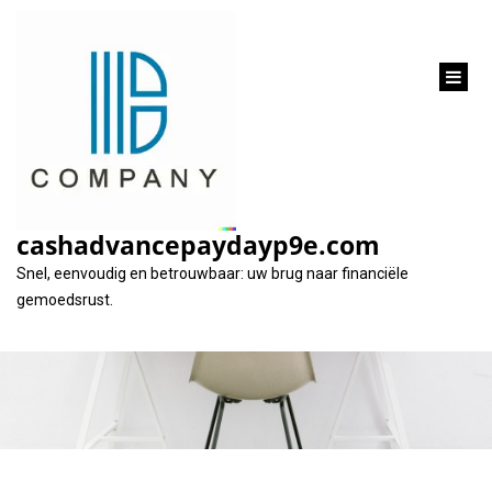
inhoud
gaan
Eenvoudig en Snel
Geld Lenen met een
cashadvancepaydayp9e.com
Online Lening
Snel, eenvoudig en betrouwbaar: uw brug naar financiële
gemoedsrust.