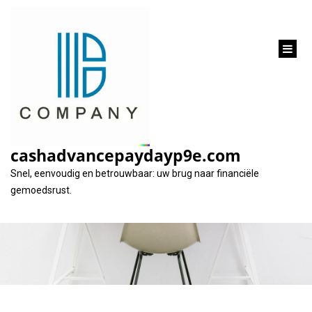
inhoud
gaan
Snelle Financiële
Oplossing: Lening op
cashadvancepaydayp9e.com
Korte Termijn
Snel, eenvoudig en betrouwbaar: uw brug naar financiële
gemoedsrust.