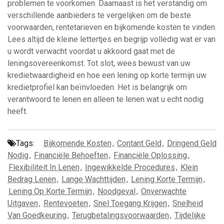
problemen te voorkomen. Daarnaast is het verstandig om
verschillende aanbieders te vergelijken om de beste
voorwaarden, rentetarieven en bijkomende kosten te vinden.
Lees altijd de kleine lettertjes en begrijp volledig wat er van
u wordt verwacht voordat u akkoord gaat met de
leningsovereenkomst. Tot slot, wees bewust van uw
kredietwaardigheid en hoe een lening op korte termijn uw
kredietprofiel kan beïnvloeden. Het is belangrijk om
verantwoord te lenen en alleen te lenen wat u echt nodig
heeft.
Tags:
Bijkomende Kosten
,
Contant Geld
,
Dringend Geld
Nodig
,
Financiële Behoeften
,
Financiële Oplossing
,
Flexibiliteit In Lenen
,
Ingewikkelde Procedures
,
Klein
Bedrag Lenen
,
Lange Wachttijden
,
Lening Korte Termijn
,
Lening Op Korte Termijn
,
Noodgeval
,
Onverwachte
Uitgaven
,
Rentevoeten
,
Snel Toegang Krijgen
,
Snelheid
Van Goedkeuring
,
Terugbetalingsvoorwaarden
,
Tijdelijke