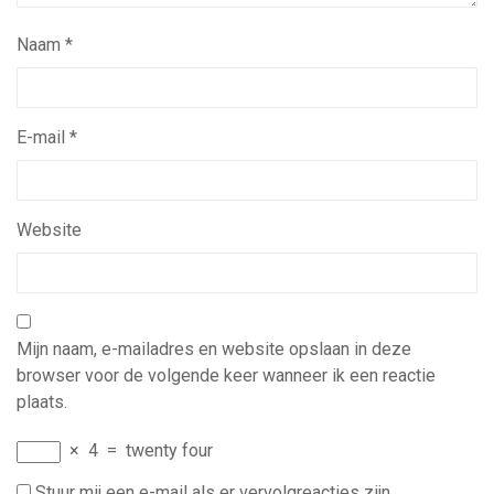
Naam
*
E-mail
*
Website
Mijn naam, e-mailadres en website opslaan in deze
browser voor de volgende keer wanneer ik een reactie
plaats.
×
4
=
twenty four
Stuur mij een e-mail als er vervolgreacties zijn.