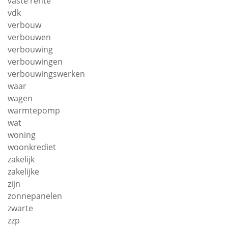
vaste rente
vdk
verbouw
verbouwen
verbouwing
verbouwingen
verbouwingswerken
waar
wagen
warmtepomp
wat
woning
woonkrediet
zakelijk
zakelijke
zijn
zonnepanelen
zwarte
zzp