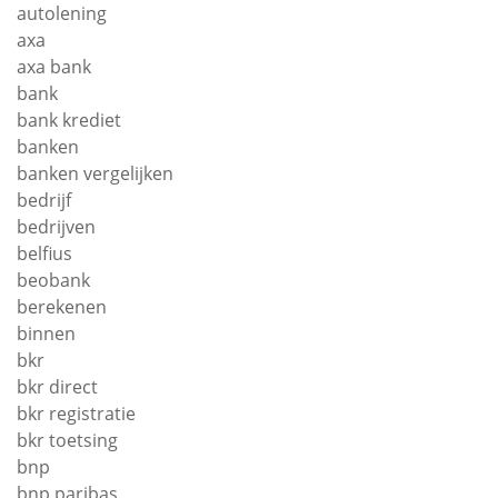
autolening
axa
axa bank
bank
bank krediet
banken
banken vergelijken
bedrijf
bedrijven
belfius
beobank
berekenen
binnen
bkr
bkr direct
bkr registratie
bkr toetsing
bnp
bnp paribas