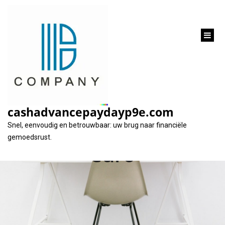
inhoud
gaan
Alles wat u moet
weten over een
cashadvancepaydayp9e.com
lening van 350.000
Snel, eenvoudig en betrouwbaar: uw brug naar financiële
gemoedsrust.
euro