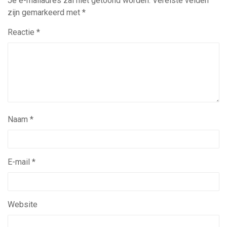
Je e-mailadres zal niet getoond worden.
Vereiste velden
zijn gemarkeerd met
*
Reactie
*
Naam
*
E-mail
*
Website