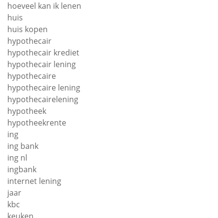
hoeveel kan ik lenen
huis
huis kopen
hypothecair
hypothecair krediet
hypothecair lening
hypothecaire
hypothecaire lening
hypothecairelening
hypotheek
hypotheekrente
ing
ing bank
ing nl
ingbank
internet lening
jaar
kbc
keuken