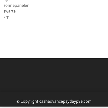
zonnepanelen
zwarte
zzp
© Copyright cashadvancepaydayp9e.com