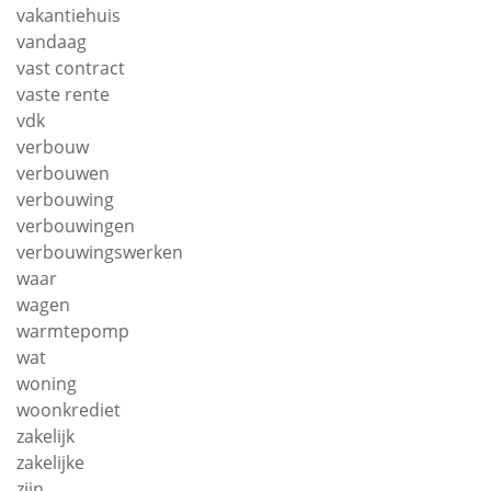
vakantiehuis
vandaag
vast contract
vaste rente
vdk
verbouw
verbouwen
verbouwing
verbouwingen
verbouwingswerken
waar
wagen
warmtepomp
wat
woning
woonkrediet
zakelijk
zakelijke
zijn