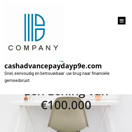
inhoud
gaan
Financiële
Flexibiliteit: Alles Wat
cashadvancepaydayp9e.com
U Moet Weten Over
Snel, eenvoudig en betrouwbaar: uw brug naar financiële
gemoedsrust.
Een Lening van
€100.000